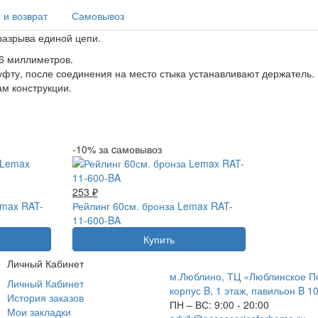
 и возврат
Самовывоз
разрыва единой цепи.
16 миллиметров.
фту, после соединения на место стыка устанавливают держатель. 
ам конструкции.
-10% за cамовывоз
253 ₽
emax RAT-
Рейлинг 60см. бронза Lemax RAT-
11-600-BA
Купить
Личный Кабинет
м.Люблино, ТЦ «Люблинское П
Личный Кабинет
корпус B, 1 этаж, павильон B 1
История заказов
ПН – ВС:
9:00 - 20:00
Мои закладки