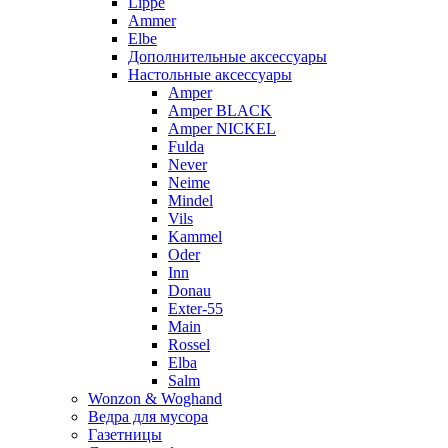
Lippe
Ammer
Elbe
Дополнительные аксессуары
Настольные аксессуары
Amper
Amper BLACK
Amper NICKEL
Fulda
Never
Neime
Mindel
Vils
Kammel
Oder
Inn
Donau
Exter-55
Main
Rossel
Elba
Salm
Wonzon & Woghand
Ведра для мусора
Газетницы