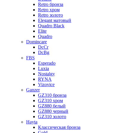
Retro бронза
Retro хром
Retro золото
Elegant матовый
Quadro Black
Elite
Quadro
Domincare
DcCr
DcBg
FBS
Esperado
Luxia
Nostalgy
RYNA
Vizovice
Ganzer
GZ310 бронза
GZ310 хром
GZ880 белый
GZ880 черный
GZ310 золото
Hayta
Классическая бронза
Gold