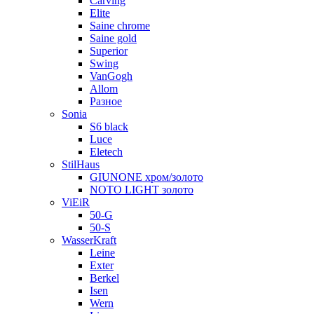
Carving
Elite
Saine chrome
Saine gold
Superior
Swing
VanGogh
Allom
Разное
Sonia
S6 black
Luce
Eletech
StilHaus
GIUNONE хром/золото
NOTO LIGHT золото
ViEiR
50-G
50-S
WasserKraft
Leine
Exter
Berkel
Isen
Wern