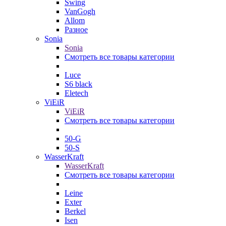
Swing
VanGogh
Allom
Разное
Sonia
Sonia
Смотреть все товары категории
Luce
S6 black
Eletech
ViEiR
ViEiR
Смотреть все товары категории
50-G
50-S
WasserKraft
WasserKraft
Смотреть все товары категории
Leine
Exter
Berkel
Isen