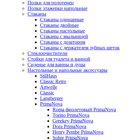
Полки для полотенец
Полки этажерки напольные
Стаканы
Стаканы одинарные
Стаканы двойные
Стаканы настольные
Стаканы с мыльницей
Стаканы с дозатором
Стаканы с держателем зубных щеток
Стеклоочистители
Стойки для туалета и ванной
Сиденье для ванны и душа
Настольные и напольные аксессуары
StilHaus
Classic Retro
Artwelle
Classic
Langberger
PrimaNova
Roma фиолетовый PrimaNova
Torino PrimaNova
Greekey PrimaNova
Dora PrimaNova
Henry Pembe PrimaNova
Sobre PrimaNova