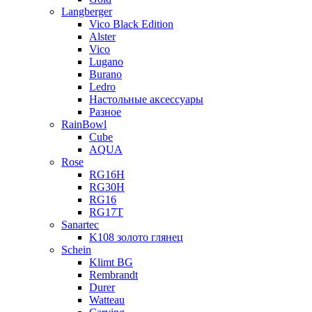
Langberger
Vico Black Edition
Alster
Vico
Lugano
Burano
Ledro
Настольные аксессуары
Разное
RainBowl
Cube
AQUA
Rose
RG16H
RG30H
RG16
RG17T
Sanartec
K108 золото глянец
Schein
Klimt BG
Rembrandt
Durer
Watteau