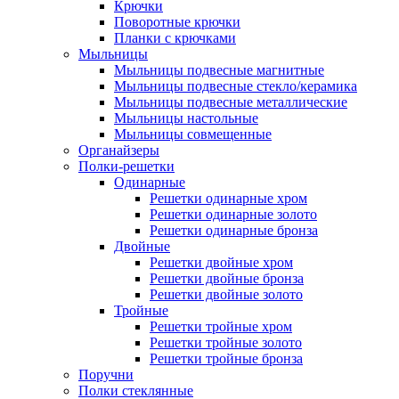
Крючки
Поворотные крючки
Планки с крючками
Мыльницы
Мыльницы подвесные магнитные
Мыльницы подвесные стекло/керамика
Мыльницы подвесные металлические
Мыльницы настольные
Мыльницы совмещенные
Органайзеры
Полки-решетки
Одинарные
Решетки одинарные хром
Решетки одинарные золото
Решетки одинарные бронза
Двойные
Решетки двойные хром
Решетки двойные бронза
Решетки двойные золото
Тройные
Решетки тройные хром
Решетки тройные золото
Решетки тройные бронза
Поручни
Полки стеклянные