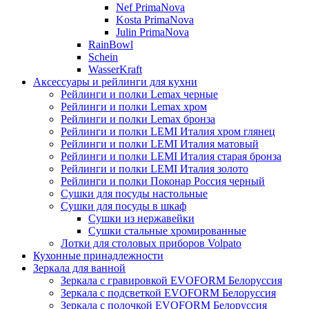
Nef PrimaNova
Kosta PrimaNova
Julin PrimaNova
RainBowl
Schein
WasserKraft
Аксессуары и рейлинги для кухни
Рейлинги и полки Lemax черные
Рейлинги и полки Lemax хром
Рейлинги и полки Lemax бронза
Рейлинги и полки LEMI Италия хром глянец
Рейлинги и полки LEMI Италия матовый
Рейлинги и полки LEMI Италия старая бронза
Рейлинги и полки LEMI Италия золото
Рейлинги и полки Поконар Россия черный
Сушки для посуды настольные
Сушки для посуды в шкаф
Сушки из нержавейки
Сушки стальные хромированные
Лотки для столовых приборов Volpato
Кухонные принадлежности
Зеркала для ванной
Зеркала с гравировкой EVOFORM Белоруссия
Зеркала с подсветкой EVOFORM Белоруссия
Зеркала с полочкой EVOFORM Белоруссия