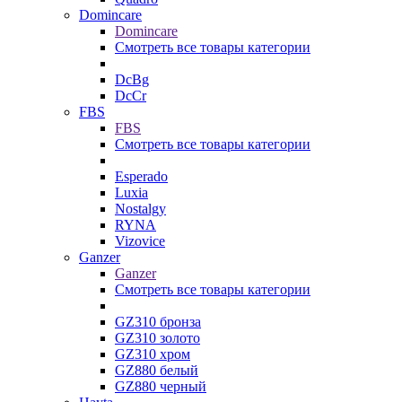
Domincare
Domincare
Смотреть все товары категории
DcBg
DcCr
FBS
FBS
Смотреть все товары категории
Esperado
Luxia
Nostalgy
RYNA
Vizovice
Ganzer
Ganzer
Смотреть все товары категории
GZ310 бронза
GZ310 золото
GZ310 хром
GZ880 белый
GZ880 черный