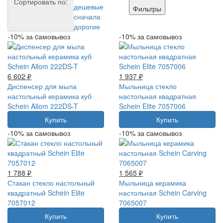
Сортировать по:
дешевые
Фильтры
сначала
дорогие
-10% за cамовывоз
-10% за cамовывоз
6 602 ₽
1 937 ₽
Диспенсер для мыла
Мыльница стекло
настольный керамика куб
настольная квадратная
Schein Allom 222DS-T
Schein Elite 7057006
Купить
Купить
-10% за cамовывоз
-10% за cамовывоз
1 788 ₽
1 565 ₽
Стакан стекло настольный
Мыльница керамика
квадратный Schein Elite
настольная Schein Carving
7057012
7065007
Купить
Купить