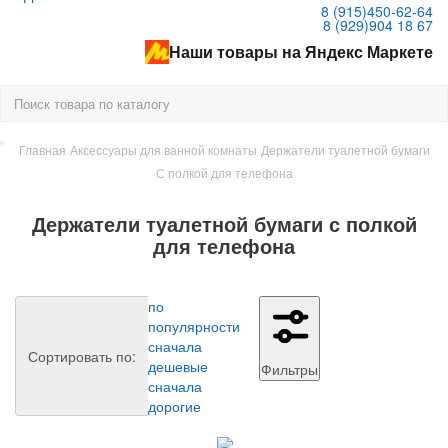
8 (915)
450-62-64
8 (929)
904 18 67
Наши товары на Яндекс Маркете
Главная
Аксессуары для ванной комнаты
Держатели туалетной бумаги
С полкой для телефона
Держатели туалетной бумаги с полкой
для телефона
по
популярности
сначала
Сортировать по:
дешевые
Фильтры
сначала
дорогие