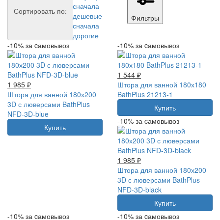
сначала
Сортировать по:
дешевые
Фильтры
сначала
дорогие
-10% за cамовывоз
-10% за cамовывоз
1 544 ₽
1 985 ₽
Штора для ванной 180х180
Штора для ванной 180х200
BathPlus 21213-1
3D с люверсами BathPlus
Купить
NFD-3D-blue
-10% за cамовывоз
Купить
1 985 ₽
Штора для ванной 180х200
3D с люверсами BathPlus
NFD-3D-black
Купить
-10% за cамовывоз
-10% за cамовывоз