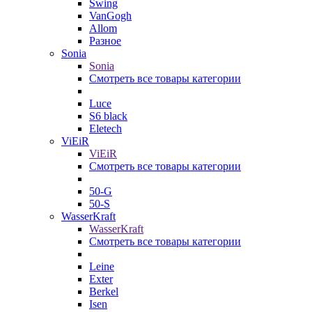
Swing
VanGogh
Allom
Разное
Sonia
Sonia
Смотреть все товары категории
Luce
S6 black
Eletech
ViEiR
ViEiR
Смотреть все товары категории
50-G
50-S
WasserKraft
WasserKraft
Смотреть все товары категории
Leine
Exter
Berkel
Isen