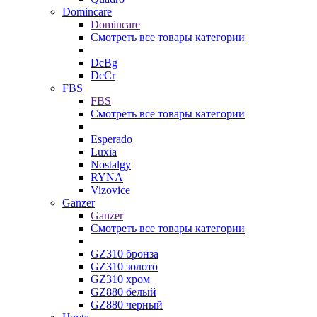
Domincare
Domincare
Смотреть все товары категории
DcBg
DcCr
FBS
FBS
Смотреть все товары категории
Esperado
Luxia
Nostalgy
RYNA
Vizovice
Ganzer
Ganzer
Смотреть все товары категории
GZ310 бронза
GZ310 золото
GZ310 хром
GZ880 белый
GZ880 черный