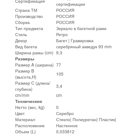
Сертификация
сертификации
Страна ТМ
РОССИЯ
Производство
РОССИЯ
Сборка
РОССИЯ
Тип предмета
Зеркало в багетной раме
Стиль
Ретро
Декор
Багет | Гравировка
Вид багета
серебряный акведук 93 mm
Ширина рамы (cm)
9,3
Размеры
Размер A (ширина)
77
Размер B
105
(высота,H)
Размер C (длина/
3,4
глубина)
cm/mm
cm
Технические
Нетто (вес, kg)
0
Цвет
Серебро
Материал
Стекло| Полиуретан| Пластик|
Расположение
Настенное
Объем (L)
0,033812