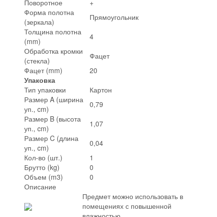
Поворотное
+
Форма полотна
Прямоугольник
(зеркала)
Толщина полотна
4
(mm)
Обработка кромки
Фацет
(стекла)
Фацет (mm)
20
Упаковка
Тип упаковки
Картон
Размер A (ширина
0,79
уп., cm)
Размер B (высота
1,07
уп., cm)
Размер C (длина
0,04
уп., cm)
Кол-во (шт.)
1
Брутто (kg)
0
Объем (m3)
0
Описание
Предмет можно использовать в
помещениях с повышенной
влажностью