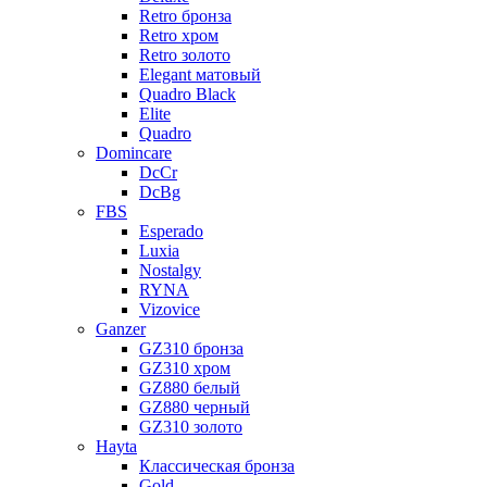
Retro бронза
Retro хром
Retro золото
Elegant матовый
Quadro Black
Elite
Quadro
Domincare
DcCr
DcBg
FBS
Esperado
Luxia
Nostalgy
RYNA
Vizovice
Ganzer
GZ310 бронза
GZ310 хром
GZ880 белый
GZ880 черный
GZ310 золото
Hayta
Классическая бронза
Gold