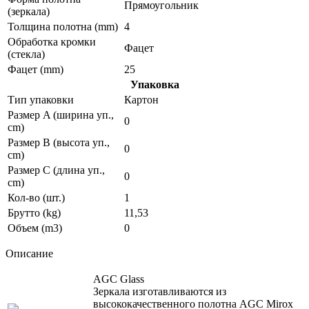
Прямоугольник
(зеркала)
Толщина полотна (mm)
4
Обработка кромки
Фацет
(стекла)
Фацет (mm)
25
Упаковка
Тип упаковки
Картон
Размер A (ширина уп.,
0
cm)
Размер B (высота уп.,
0
cm)
Размер C (длина уп.,
0
cm)
Кол-во (шт.)
1
Брутто (kg)
11,53
Объем (m3)
0
Описание
AGC Glass
Зеркала изготавливаются из
высококачественного полотна AGC Mirox