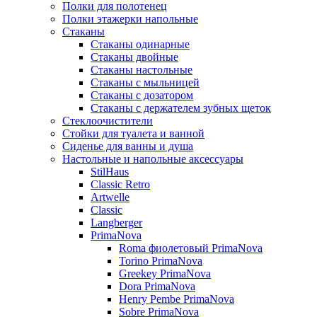
Полки для полотенец
Полки этажерки напольные
Стаканы
Стаканы одинарные
Стаканы двойные
Стаканы настольные
Стаканы с мыльницей
Стаканы с дозатором
Стаканы с держателем зубных щеток
Стеклоочистители
Стойки для туалета и ванной
Сиденье для ванны и душа
Настольные и напольные аксессуары
StilHaus
Classic Retro
Artwelle
Classic
Langberger
PrimaNova
Roma фиолетовый PrimaNova
Torino PrimaNova
Greekey PrimaNova
Dora PrimaNova
Henry Pembe PrimaNova
Sobre PrimaNova