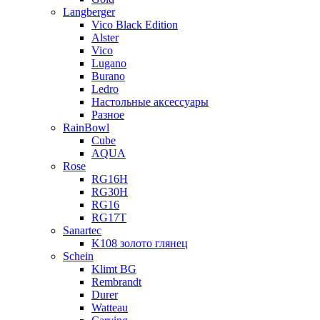
Langberger
Vico Black Edition
Alster
Vico
Lugano
Burano
Ledro
Настольные аксессуары
Разное
RainBowl
Cube
AQUA
Rose
RG16H
RG30H
RG16
RG17T
Sanartec
K108 золото глянец
Schein
Klimt BG
Rembrandt
Durer
Watteau