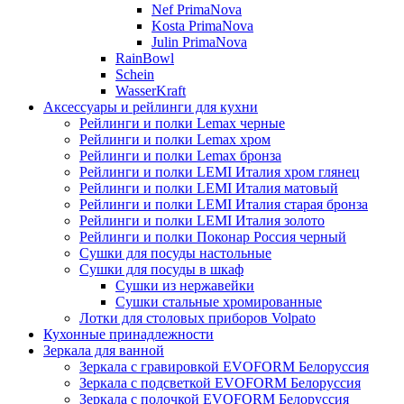
Nef PrimaNova
Kosta PrimaNova
Julin PrimaNova
RainBowl
Schein
WasserKraft
Аксессуары и рейлинги для кухни
Рейлинги и полки Lemax черные
Рейлинги и полки Lemax хром
Рейлинги и полки Lemax бронза
Рейлинги и полки LEMI Италия хром глянец
Рейлинги и полки LEMI Италия матовый
Рейлинги и полки LEMI Италия старая бронза
Рейлинги и полки LEMI Италия золото
Рейлинги и полки Поконар Россия черный
Сушки для посуды настольные
Сушки для посуды в шкаф
Сушки из нержавейки
Сушки стальные хромированные
Лотки для столовых приборов Volpato
Кухонные принадлежности
Зеркала для ванной
Зеркала с гравировкой EVOFORM Белоруссия
Зеркала с подсветкой EVOFORM Белоруссия
Зеркала с полочкой EVOFORM Белоруссия