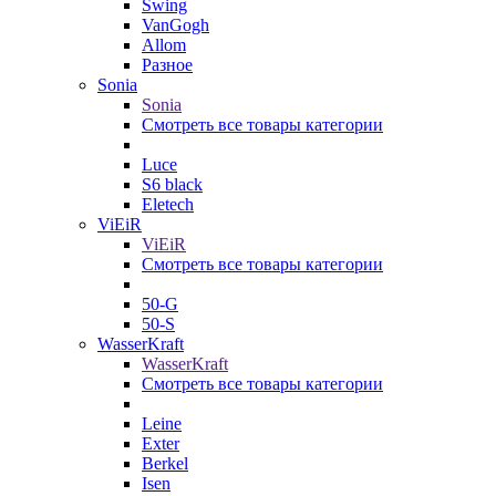
Swing
VanGogh
Allom
Разное
Sonia
Sonia
Смотреть все товары категории
Luce
S6 black
Eletech
ViEiR
ViEiR
Смотреть все товары категории
50-G
50-S
WasserKraft
WasserKraft
Смотреть все товары категории
Leine
Exter
Berkel
Isen