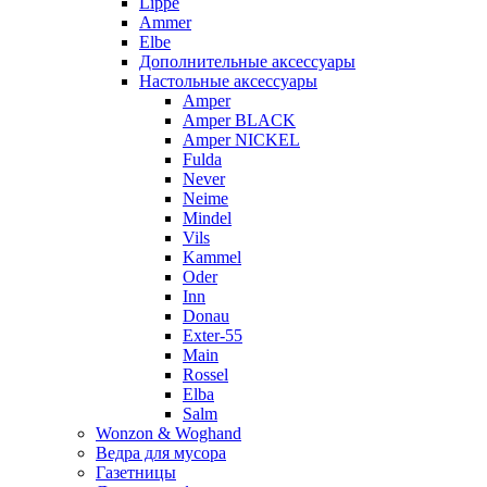
Lippe
Ammer
Elbe
Дополнительные аксессуары
Настольные аксессуары
Amper
Amper BLACK
Amper NICKEL
Fulda
Never
Neime
Mindel
Vils
Kammel
Oder
Inn
Donau
Exter-55
Main
Rossel
Elba
Salm
Wonzon & Woghand
Ведра для мусора
Газетницы