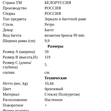
Страна ТМ
БЕЛОРУССИЯ
Производство
РОССИЯ
Сборка
РОССИЯ
Тип предмета
Зеркало в багетной раме
Стиль
Ретро
Декор
Багет
Вид багета
византия бронза 99 mm
Ширина рамы (cm)
9,9
Размеры
Размер A (ширина)
59
Размер B (высота,H)
119
Размер C (длина/
5
глубина)
cm/mm
cm
Технические
Нетто (вес, kg)
10,44
Цвет
бронзовый
Материал
Стекло| Полиуретан|
Расположение
Настенное
Поворотное
+
Форма полотна