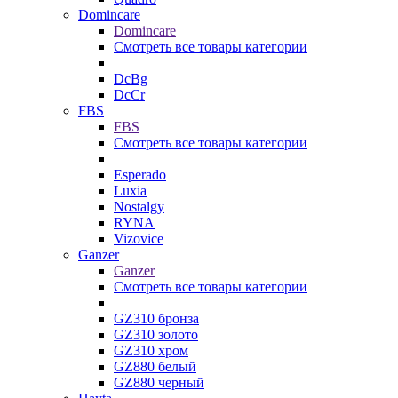
Domincare
Domincare
Смотреть все товары категории
DcBg
DcCr
FBS
FBS
Смотреть все товары категории
Esperado
Luxia
Nostalgy
RYNA
Vizovice
Ganzer
Ganzer
Смотреть все товары категории
GZ310 бронза
GZ310 золото
GZ310 хром
GZ880 белый
GZ880 черный