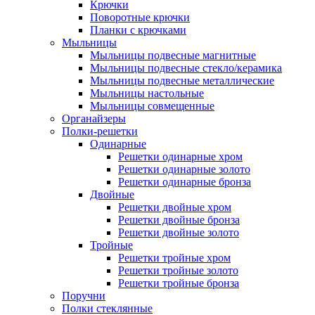
Крючки
Поворотные крючки
Планки с крючками
Мыльницы
Мыльницы подвесные магнитные
Мыльницы подвесные стекло/керамика
Мыльницы подвесные металлические
Мыльницы настольные
Мыльницы совмещенные
Органайзеры
Полки-решетки
Одинарные
Решетки одинарные хром
Решетки одинарные золото
Решетки одинарные бронза
Двойные
Решетки двойные хром
Решетки двойные бронза
Решетки двойные золото
Тройные
Решетки тройные хром
Решетки тройные золото
Решетки тройные бронза
Поручни
Полки стеклянные