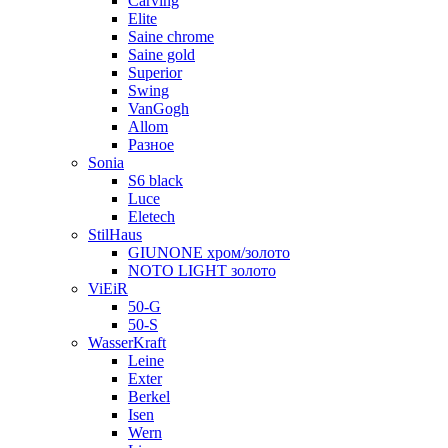
Carving
Elite
Saine chrome
Saine gold
Superior
Swing
VanGogh
Allom
Разное
Sonia
S6 black
Luce
Eletech
StilHaus
GIUNONE хром/золото
NOTO LIGHT золото
ViEiR
50-G
50-S
WasserKraft
Leine
Exter
Berkel
Isen
Wern