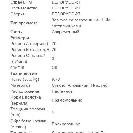
Страна ТМ
БЕЛОРУССИЯ
Производство
БЕЛОРУССИЯ
Сборка
БЕЛОРУССИЯ
Зеркало со встроенными LUM-
Тип предмета
светильниками
Стиль
Современный
Размеры
Размер A (ширина)
70
Размер B (высота,H)
75
Размер C (длина/
3
глубина)
cm/mm
cm
Технические
Нетто (вес, kg)
6,73
Материал
Стекло| Алюминий| Пластик|
Расположение
Настенное
Форма полотна
Прямоугольник
(зеркала)
Толщина полотна
4
(mm)
Обработка кромки
Полированная
(стекла)
Тип лампы
Люминесцентная лампа Т4