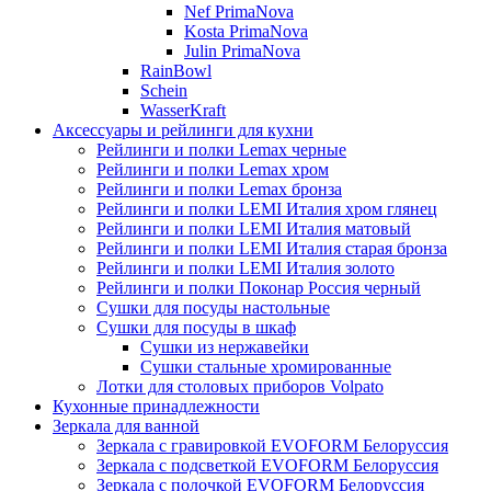
Nef PrimaNova
Kosta PrimaNova
Julin PrimaNova
RainBowl
Schein
WasserKraft
Аксессуары и рейлинги для кухни
Рейлинги и полки Lemax черные
Рейлинги и полки Lemax хром
Рейлинги и полки Lemax бронза
Рейлинги и полки LEMI Италия хром глянец
Рейлинги и полки LEMI Италия матовый
Рейлинги и полки LEMI Италия старая бронза
Рейлинги и полки LEMI Италия золото
Рейлинги и полки Поконар Россия черный
Сушки для посуды настольные
Сушки для посуды в шкаф
Сушки из нержавейки
Сушки стальные хромированные
Лотки для столовых приборов Volpato
Кухонные принадлежности
Зеркала для ванной
Зеркала с гравировкой EVOFORM Белоруссия
Зеркала с подсветкой EVOFORM Белоруссия
Зеркала с полочкой EVOFORM Белоруссия