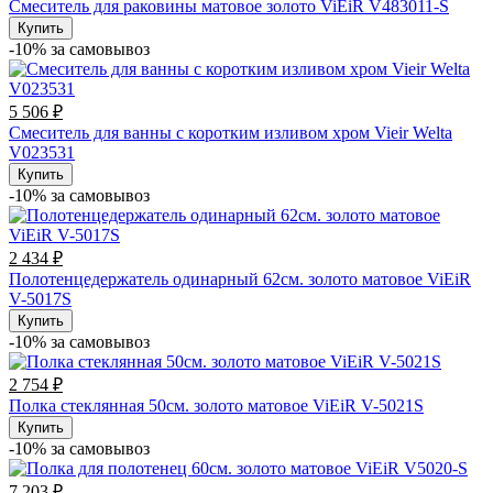
Смеситель для раковины матовое золото ViEiR V483011-S
Купить
-10% за cамовывоз
5 506 ₽
Смеситель для ванны с коротким изливом хром Vieir Welta
V023531
Купить
-10% за cамовывоз
2 434 ₽
Полотенцедержатель одинарный 62см. золото матовое ViEiR
V-5017S
Купить
-10% за cамовывоз
2 754 ₽
Полка стеклянная 50см. золото матовое ViEiR V-5021S
Купить
-10% за cамовывоз
7 203 ₽