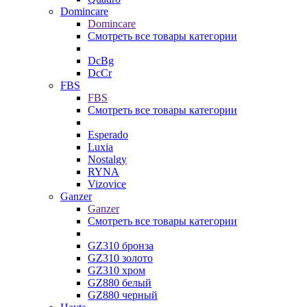
Domincare
Domincare
Смотреть все товары категории
DcBg
DcCr
FBS
FBS
Смотреть все товары категории
Esperado
Luxia
Nostalgy
RYNA
Vizovice
Ganzer
Ganzer
Смотреть все товары категории
GZ310 бронза
GZ310 золото
GZ310 хром
GZ880 белый
GZ880 черный