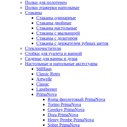
Полки для полотенец
Полки этажерки напольные
Стаканы
Стаканы одинарные
Стаканы двойные
Стаканы настольные
Стаканы с мыльницей
Стаканы с дозатором
Стаканы с держателем зубных щеток
Стеклоочистители
Стойки для туалета и ванной
Сиденье для ванны и душа
Настольные и напольные аксессуары
StilHaus
Classic Retro
Artwelle
Classic
Langberger
PrimaNova
Roma фиолетовый PrimaNova
Torino PrimaNova
Greekey PrimaNova
Dora PrimaNova
Henry Pembe PrimaNova
Sobre PrimaNova