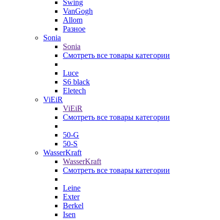
Swing
VanGogh
Allom
Разное
Sonia
Sonia
Смотреть все товары категории
Luce
S6 black
Eletech
ViEiR
ViEiR
Смотреть все товары категории
50-G
50-S
WasserKraft
WasserKraft
Смотреть все товары категории
Leine
Exter
Berkel
Isen