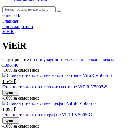
0
шт.
0 ₽
Главная
Производители
ViEiR
ViEiR
Сортировать:
по популярности
сначала дешевые
сначала
дорогие
-10% за cамовывоз
1 549 ₽
Стакан стекло к стене золото матовое ViEiR V5005-S
Купить
-10% за cамовывоз
1 092 ₽
Стакан стекло к стене графит ViEiR V5005-G
Купить
-10% за cамовывоз