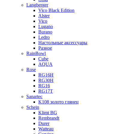
Langberger
Vico Black Edition
Alster
Vico
Lugano
Burano
Ledro
Настольные аксессуары
Разное
RainBowl
Cube
AQUA
Rose
RG16H
RG30H
RG16
RG17T
Sanartec
K108 золото глянец
Schein
Klimt BG
Rembrandt
Durer
Watteau