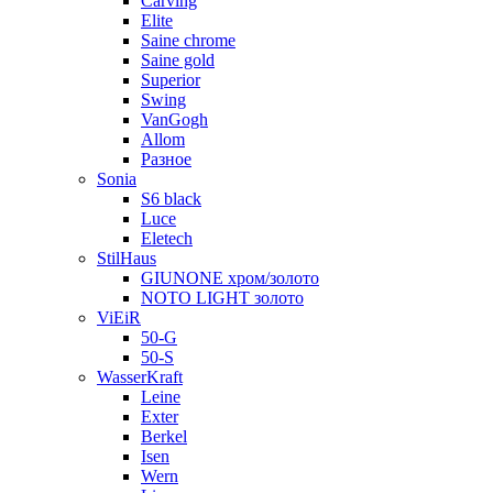
Carving
Elite
Saine chrome
Saine gold
Superior
Swing
VanGogh
Allom
Разное
Sonia
S6 black
Luce
Eletech
StilHaus
GIUNONE хром/золото
NOTO LIGHT золото
ViEiR
50-G
50-S
WasserKraft
Leine
Exter
Berkel
Isen
Wern