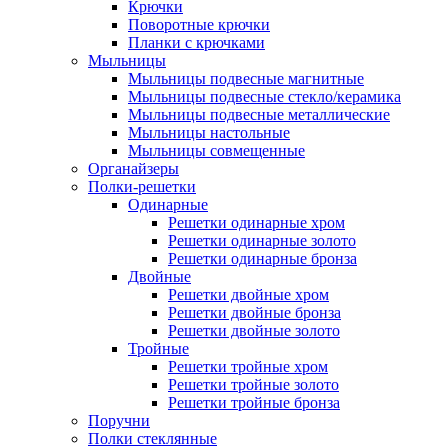
Крючки
Поворотные крючки
Планки с крючками
Мыльницы
Мыльницы подвесные магнитные
Мыльницы подвесные стекло/керамика
Мыльницы подвесные металлические
Мыльницы настольные
Мыльницы совмещенные
Органайзеры
Полки-решетки
Одинарные
Решетки одинарные хром
Решетки одинарные золото
Решетки одинарные бронза
Двойные
Решетки двойные хром
Решетки двойные бронза
Решетки двойные золото
Тройные
Решетки тройные хром
Решетки тройные золото
Решетки тройные бронза
Поручни
Полки стеклянные