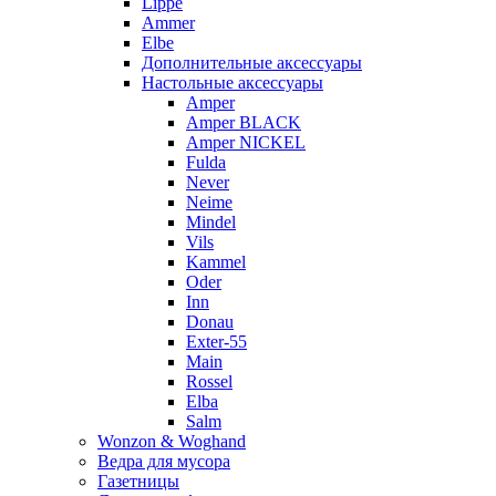
Lippe
Ammer
Elbe
Дополнительные аксессуары
Настольные аксессуары
Amper
Amper BLACK
Amper NICKEL
Fulda
Never
Neime
Mindel
Vils
Kammel
Oder
Inn
Donau
Exter-55
Main
Rossel
Elba
Salm
Wonzon & Woghand
Ведра для мусора
Газетницы