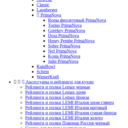
Classic
Langberger
PrimaNova
Roma фиолетовый PrimaNova
Torino PrimaNova
Greekey PrimaNova
Dora PrimaNova
Henry Pembe PrimaNova
Sobre PrimaNova
Nef PrimaNova
Kosta PrimaNova
Julin PrimaNova
RainBowl
Schein
WasserKraft
Аксессуары и рейлинги для кухни
Рейлинги и полки Lemax черные
Рейлинги и полки Lemax хром
Рейлинги и полки Lemax бронза
Рейлинги и полки LEMI Италия хром глянец
Рейлинги и полки LEMI Италия матовый
Рейлинги и полки LEMI Италия старая бронза
Рейлинги и полки LEMI Италия золото
Рейлинги и полки Поконар Россия черный