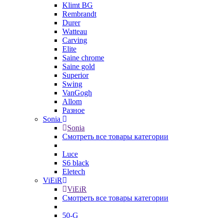
Klimt BG
Rembrandt
Durer
Watteau
Carving
Elite
Saine chrome
Saine gold
Superior
Swing
VanGogh
Allom
Разное
Sonia
Sonia
Смотреть все товары категории
Luce
S6 black
Eletech
ViEiR
ViEiR
Смотреть все товары категории
50-G