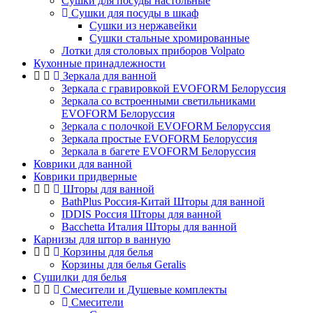
Сушки для посуды настольные
Сушки для посуды в шкаф
Сушки из нержавейки
Сушки стальные хромированные
Лотки для столовых приборов Volpato
Кухонные принадлежности
Зеркала для ванной
Зеркала с гравировкой EVOFORM Белоруссия
Зеркала со встроенными светильниками
EVOFORM Белоруссия
Зеркала с полочкой EVOFORM Белоруссия
Зеркала простые EVOFORM Белоруссия
Зеркала в багете EVOFORM Белоруссия
Коврики для ванной
Коврики придверные
Шторы для ванной
BathPlus Россия-Китай Шторы для ванной
IDDIS Россия Шторы для ванной
Bacchetta Италия Шторы для ванной
Карнизы для штор в ванную
Корзины для белья
Корзины для белья Geralis
Сушилки для белья
Смесители и Душевые комплекты
Смесители