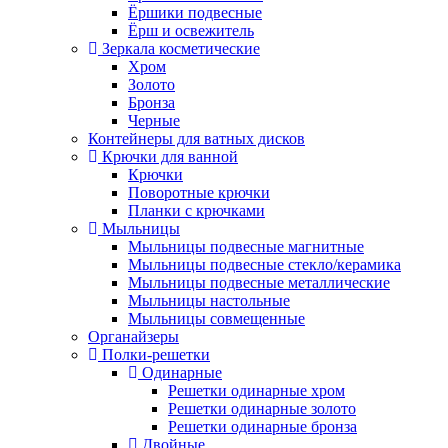
Ёршики подвесные
Ёрш и освежитель
Зеркала косметические
Хром
Золото
Бронза
Черные
Контейнеры для ватных дисков
Крючки для ванной
Крючки
Поворотные крючки
Планки с крючками
Мыльницы
Мыльницы подвесные магнитные
Мыльницы подвесные стекло/керамика
Мыльницы подвесные металлические
Мыльницы настольные
Мыльницы совмещенные
Органайзеры
Полки-решетки
Одинарные
Решетки одинарные хром
Решетки одинарные золото
Решетки одинарные бронза
Двойные