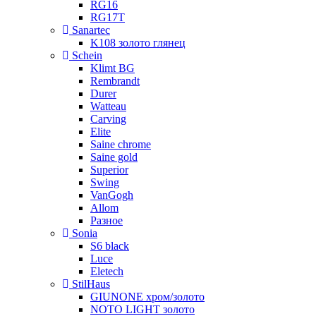
RG16
RG17T
Sanartec
K108 золото глянец
Schein
Klimt BG
Rembrandt
Durer
Watteau
Carving
Elite
Saine chrome
Saine gold
Superior
Swing
VanGogh
Allom
Разное
Sonia
S6 black
Luce
Eletech
StilHaus
GIUNONE хром/золото
NOTO LIGHT золото