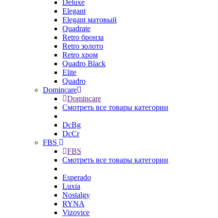
Deluxe
Elegant
Elegant матовый
Quadrate
Retro бронза
Retro золото
Retro хром
Quadro Black
Elite
Quadro
Domincare
Domincare
Смотреть все товары категории
DcBg
DcCr
FBS
FBS
Смотреть все товары категории
Esperado
Luxia
Nostalgy
RYNA
Vizovice