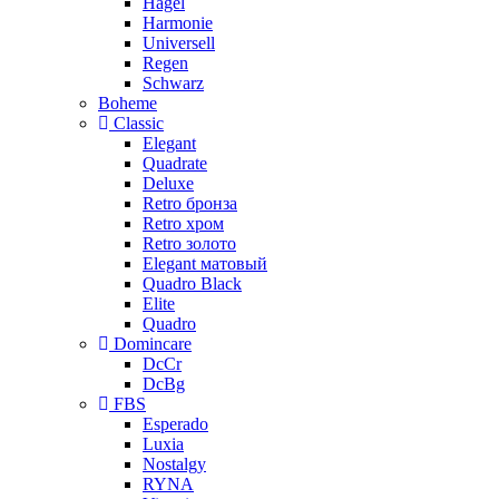
Hagel
Harmonie
Universell
Regen
Schwarz
Boheme
Classic
Elegant
Quadrate
Deluxe
Retro бронза
Retro хром
Retro золото
Elegant матовый
Quadro Black
Elite
Quadro
Domincare
DcCr
DcBg
FBS
Esperado
Luxia
Nostalgy
RYNA