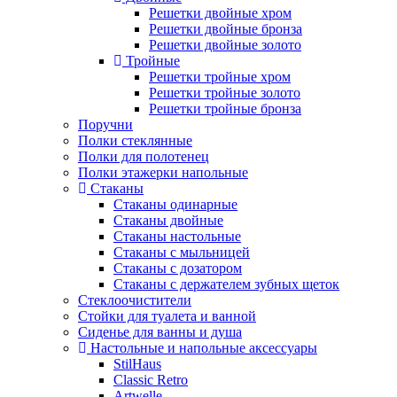
Решетки двойные хром
Решетки двойные бронза
Решетки двойные золото
Тройные
Решетки тройные хром
Решетки тройные золото
Решетки тройные бронза
Поручни
Полки стеклянные
Полки для полотенец
Полки этажерки напольные
Стаканы
Стаканы одинарные
Стаканы двойные
Стаканы настольные
Стаканы с мыльницей
Стаканы с дозатором
Стаканы с держателем зубных щеток
Стеклоочистители
Стойки для туалета и ванной
Сиденье для ванны и душа
Настольные и напольные аксессуары
StilHaus
Classic Retro
Artwelle