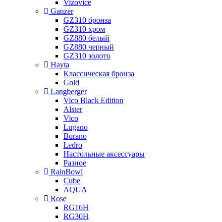
Vizovice
Ganzer
GZ310 бронза
GZ310 хром
GZ880 белый
GZ880 черный
GZ310 золото
Hayta
Классическая бронза
Gold
Langberger
Vico Black Edition
Alster
Vico
Lugano
Burano
Ledro
Настольные аксессуары
Разное
RainBowl
Cube
AQUA
Rose
RG16H
RG30H