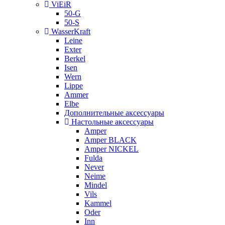
ViEiR
50-G
50-S
WasserKraft
Leine
Exter
Berkel
Isen
Wern
Lippe
Ammer
Elbe
Дополнительные аксессуары
Настольные аксессуары
Amper
Amper BLACK
Amper NICKEL
Fulda
Never
Neime
Mindel
Vils
Kammel
Oder
Inn