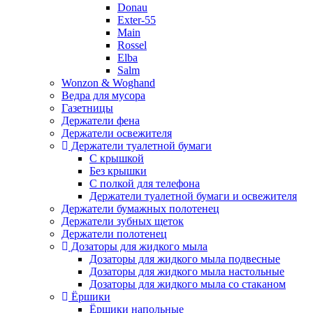
Donau
Exter-55
Main
Rossel
Elba
Salm
Wonzon & Woghand
Ведра для мусора
Газетницы
Держатели фена
Держатели освежителя
Держатели туалетной бумаги
С крышкой
Без крышки
С полкой для телефона
Держатели туалетной бумаги и освежителя
Держатели бумажных полотенец
Держатели зубных щеток
Держатели полотенец
Дозаторы для жидкого мыла
Дозаторы для жидкого мыла подвесные
Дозаторы для жидкого мыла настольные
Дозаторы для жидкого мыла со стаканом
Ёршики
Ёршики напольные