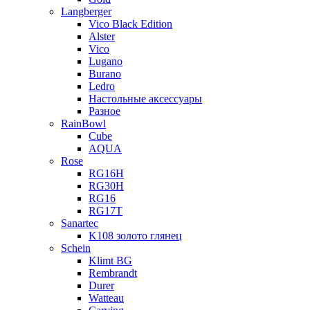
Langberger
Vico Black Edition
Alster
Vico
Lugano
Burano
Ledro
Настольные аксессуары
Разное
RainBowl
Cube
AQUA
Rose
RG16H
RG30H
RG16
RG17T
Sanartec
K108 золото глянец
Schein
Klimt BG
Rembrandt
Durer
Watteau