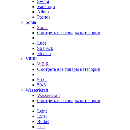
Swing
VanGogh
Allom
Разное
Sonia
Sonia
Смотреть все товары категории
Luce
S6 black
Eletech
ViEiR
ViEiR
Смотреть все товары категории
50-G
50-S
WasserKraft
WasserKraft
Смотреть все товары категории
Leine
Exter
Berkel
Isen