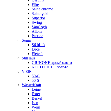
Carving
Elite
Saine chrome
Saine gold
Superior
Swing
VanGogh
Allom
Разное
Sonia
S6 black
Luce
Eletech
StilHaus
GIUNONE хром/золото
NOTO LIGHT золото
ViEiR
50-G
50-S
WasserKraft
Leine
Exter
Berkel
Isen
Wern