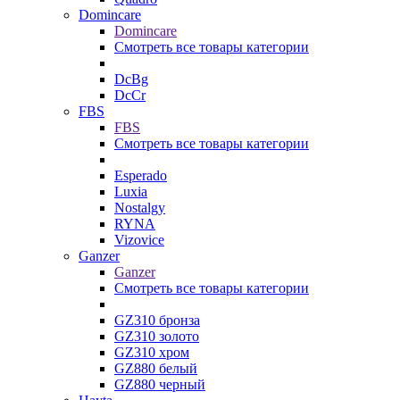
Domincare
Domincare
Смотреть все товары категории
DcBg
DcCr
FBS
FBS
Смотреть все товары категории
Esperado
Luxia
Nostalgy
RYNA
Vizovice
Ganzer
Ganzer
Смотреть все товары категории
GZ310 бронза
GZ310 золото
GZ310 хром
GZ880 белый
GZ880 черный