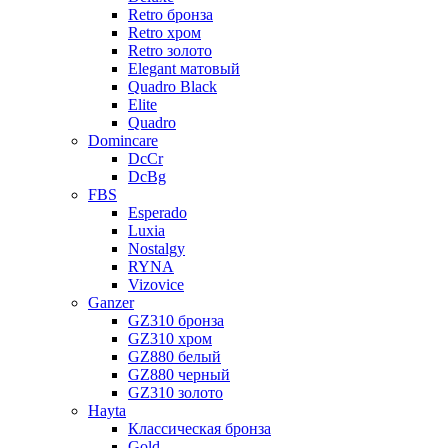
Retro бронза
Retro хром
Retro золото
Elegant матовый
Quadro Black
Elite
Quadro
Domincare
DcCr
DcBg
FBS
Esperado
Luxia
Nostalgy
RYNA
Vizovice
Ganzer
GZ310 бронза
GZ310 хром
GZ880 белый
GZ880 черный
GZ310 золото
Hayta
Классическая бронза
Gold