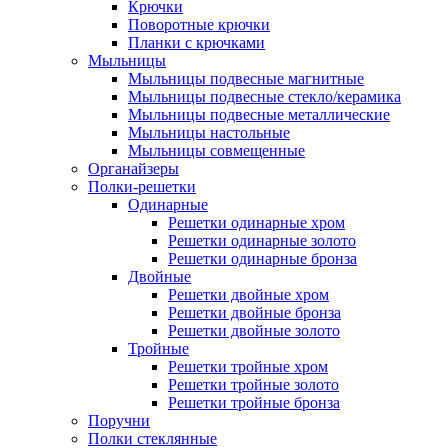
Крючки
Поворотные крючки
Планки с крючками
Мыльницы
Мыльницы подвесные магнитные
Мыльницы подвесные стекло/керамика
Мыльницы подвесные металлические
Мыльницы настольные
Мыльницы совмещенные
Органайзеры
Полки-решетки
Одинарные
Решетки одинарные хром
Решетки одинарные золото
Решетки одинарные бронза
Двойные
Решетки двойные хром
Решетки двойные бронза
Решетки двойные золото
Тройные
Решетки тройные хром
Решетки тройные золото
Решетки тройные бронза
Поручни
Полки стеклянные