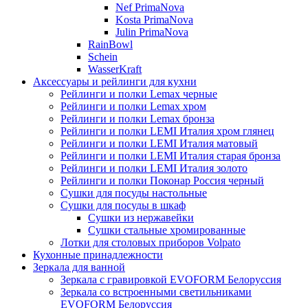
Nef PrimaNova
Kosta PrimaNova
Julin PrimaNova
RainBowl
Schein
WasserKraft
Аксессуары и рейлинги для кухни
Рейлинги и полки Lemax черные
Рейлинги и полки Lemax хром
Рейлинги и полки Lemax бронза
Рейлинги и полки LEMI Италия хром глянец
Рейлинги и полки LEMI Италия матовый
Рейлинги и полки LEMI Италия старая бронза
Рейлинги и полки LEMI Италия золото
Рейлинги и полки Поконар Россия черный
Сушки для посуды настольные
Сушки для посуды в шкаф
Сушки из нержавейки
Сушки стальные хромированные
Лотки для столовых приборов Volpato
Кухонные принадлежности
Зеркала для ванной
Зеркала с гравировкой EVOFORM Белоруссия
Зеркала со встроенными светильниками
EVOFORM Белоруссия