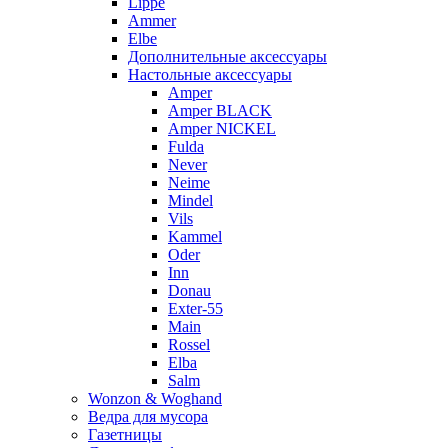
Lippe
Ammer
Elbe
Дополнительные аксессуары
Настольные аксессуары
Amper
Amper BLACK
Amper NICKEL
Fulda
Never
Neime
Mindel
Vils
Kammel
Oder
Inn
Donau
Exter-55
Main
Rossel
Elba
Salm
Wonzon & Woghand
Ведра для мусора
Газетницы