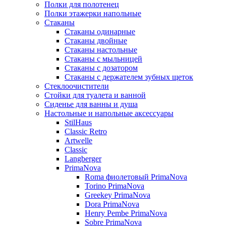
Полки для полотенец
Полки этажерки напольные
Стаканы
Стаканы одинарные
Стаканы двойные
Стаканы настольные
Стаканы с мыльницей
Стаканы с дозатором
Стаканы с держателем зубных щеток
Стеклоочистители
Стойки для туалета и ванной
Сиденье для ванны и душа
Настольные и напольные аксессуары
StilHaus
Classic Retro
Artwelle
Classic
Langberger
PrimaNova
Roma фиолетовый PrimaNova
Torino PrimaNova
Greekey PrimaNova
Dora PrimaNova
Henry Pembe PrimaNova
Sobre PrimaNova