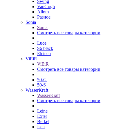
Swing
VanGogh
Allom
Разное
Sonia
Sonia
Смотреть все товары категории
Luce
S6 black
Eletech
ViEiR
ViEiR
Смотреть все товары категории
50-G
50-S
WasserKraft
WasserKraft
Смотреть все товары категории
Leine
Exter
Berkel
Isen