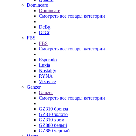
Domincare
Domincare
Смотреть все товары категории
DcBg
DcCr
FBS
FBS
Смотреть все товары категории
Esperado
Luxia
Nostalgy
RYNA
Vizovice
Ganzer
Ganzer
Смотреть все товары категории
GZ310 бронза
GZ310 золото
GZ310 хром
GZ880 белый
GZ880 черный