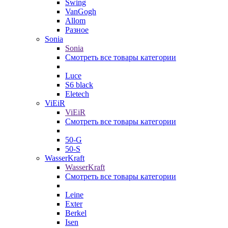
Swing
VanGogh
Allom
Разное
Sonia
Sonia
Смотреть все товары категории
Luce
S6 black
Eletech
ViEiR
ViEiR
Смотреть все товары категории
50-G
50-S
WasserKraft
WasserKraft
Смотреть все товары категории
Leine
Exter
Berkel
Isen