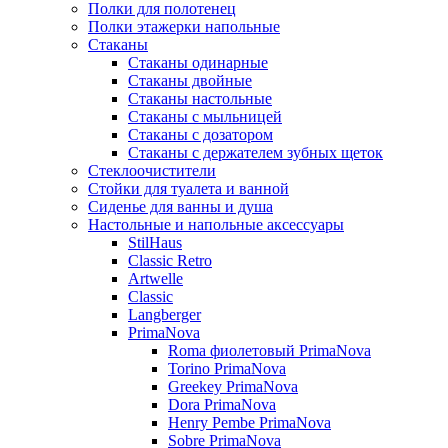
Полки для полотенец
Полки этажерки напольные
Стаканы
Стаканы одинарные
Стаканы двойные
Стаканы настольные
Стаканы с мыльницей
Стаканы с дозатором
Стаканы с держателем зубных щеток
Стеклоочистители
Стойки для туалета и ванной
Сиденье для ванны и душа
Настольные и напольные аксессуары
StilHaus
Classic Retro
Artwelle
Classic
Langberger
PrimaNova
Roma фиолетовый PrimaNova
Torino PrimaNova
Greekey PrimaNova
Dora PrimaNova
Henry Pembe PrimaNova
Sobre PrimaNova