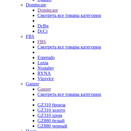
Domincare
Domincare
Смотреть все товары категории
DcBg
DcCr
FBS
FBS
Смотреть все товары категории
Esperado
Luxia
Nostalgy
RYNA
Vizovice
Ganzer
Ganzer
Смотреть все товары категории
GZ310 бронза
GZ310 золото
GZ310 хром
GZ880 белый
GZ880 черный