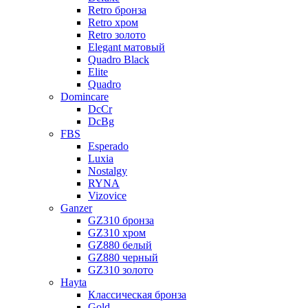
Retro бронза
Retro хром
Retro золото
Elegant матовый
Quadro Black
Elite
Quadro
Domincare
DcCr
DcBg
FBS
Esperado
Luxia
Nostalgy
RYNA
Vizovice
Ganzer
GZ310 бронза
GZ310 хром
GZ880 белый
GZ880 черный
GZ310 золото
Hayta
Классическая бронза
Gold