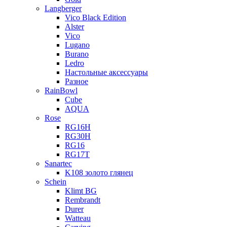
Langberger
Vico Black Edition
Alster
Vico
Lugano
Burano
Ledro
Настольные аксессуары
Разное
RainBowl
Cube
AQUA
Rose
RG16H
RG30H
RG16
RG17T
Sanartec
K108 золото глянец
Schein
Klimt BG
Rembrandt
Durer
Watteau