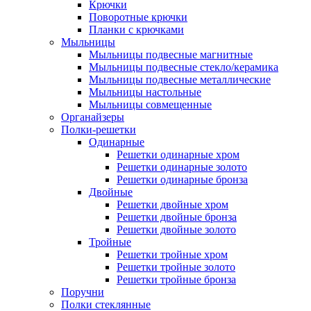
Крючки
Поворотные крючки
Планки с крючками
Мыльницы
Мыльницы подвесные магнитные
Мыльницы подвесные стекло/керамика
Мыльницы подвесные металлические
Мыльницы настольные
Мыльницы совмещенные
Органайзеры
Полки-решетки
Одинарные
Решетки одинарные хром
Решетки одинарные золото
Решетки одинарные бронза
Двойные
Решетки двойные хром
Решетки двойные бронза
Решетки двойные золото
Тройные
Решетки тройные хром
Решетки тройные золото
Решетки тройные бронза
Поручни
Полки стеклянные