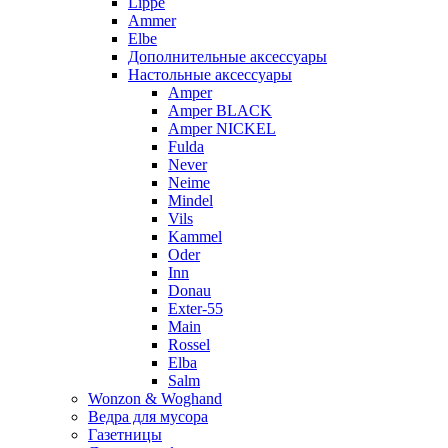
Lippe
Ammer
Elbe
Дополнительные аксессуары
Настольные аксессуары
Amper
Amper BLACK
Amper NICKEL
Fulda
Never
Neime
Mindel
Vils
Kammel
Oder
Inn
Donau
Exter-55
Main
Rossel
Elba
Salm
Wonzon & Woghand
Ведра для мусора
Газетницы