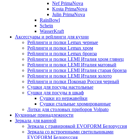
Nef PrimaNova
Kosta PrimaNova
Julin PrimaNova
RainBowl
Schein
WasserKraft
Аксессуары и рейлинги для кухни
Рейлинги и полки Lemax черные
Рейлинги и полки Lemax хром
Рейлинги и полки Lemax бронза
Рейлинги и полки LEMI Италия хром глянец
Рейлинги и полки LEMI Италия матовый
Рейлинги и полки LEMI Италия старая бронза
Рейлинги и полки LEMI Италия золото
Рейлинги и полки Поконар Россия черный
Сушки для посуды настольные
Сушки для посуды в шкаф
Сушки из нержавейки
Сушки стальные хромированные
Лотки для столовых приборов Volpato
Кухонные принадлежности
Зеркала для ванной
Зеркала с гравировкой EVOFORM Белоруссия
Зеркала со встроенными светильниками
EVOFORM Белоруссия