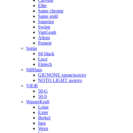
Carving
Elite
Saine chrome
Saine gold
Superior
Swing
VanGogh
Allom
Разное
Sonia
S6 black
Luce
Eletech
StilHaus
GIUNONE хром/золото
NOTO LIGHT золото
ViEiR
50-G
50-S
WasserKraft
Leine
Exter
Berkel
Isen
Wern