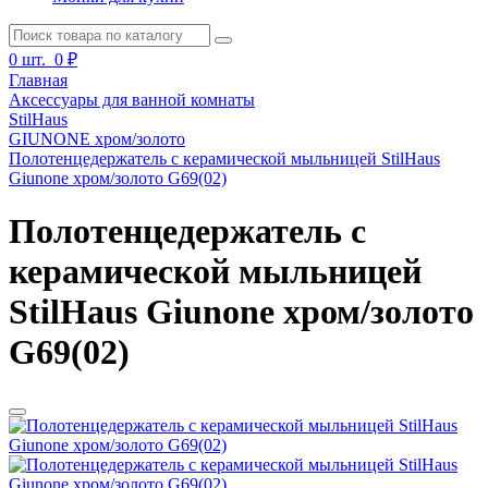
0
шт.
0 ₽
Главная
Аксессуары для ванной комнаты
StilHaus
GIUNONE хром/золото
Полотенцедержатель с керамической мыльницей StilHaus
Giunone хром/золото G69(02)
Полотенцедержатель с
керамической мыльницей
StilHaus Giunone хром/золото
G69(02)