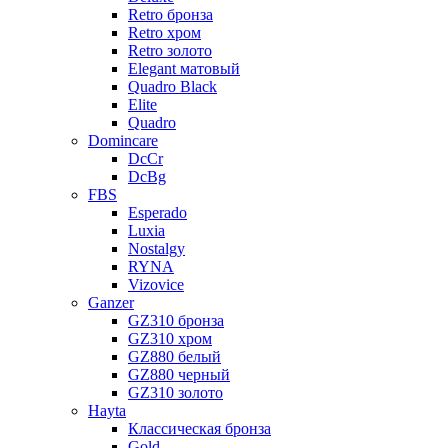
Retro бронза
Retro хром
Retro золото
Elegant матовый
Quadro Black
Elite
Quadro
Domincare
DcCr
DcBg
FBS
Esperado
Luxia
Nostalgy
RYNA
Vizovice
Ganzer
GZ310 бронза
GZ310 хром
GZ880 белый
GZ880 черный
GZ310 золото
Hayta
Классическая бронза
Gold