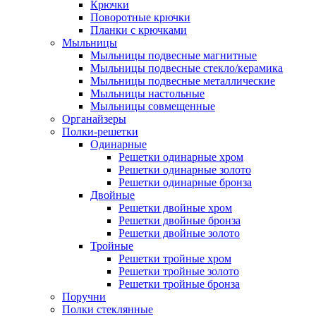
Крючки
Поворотные крючки
Планки с крючками
Мыльницы
Мыльницы подвесные магнитные
Мыльницы подвесные стекло/керамика
Мыльницы подвесные металлические
Мыльницы настольные
Мыльницы совмещенные
Органайзеры
Полки-решетки
Одинарные
Решетки одинарные хром
Решетки одинарные золото
Решетки одинарные бронза
Двойные
Решетки двойные хром
Решетки двойные бронза
Решетки двойные золото
Тройные
Решетки тройные хром
Решетки тройные золото
Решетки тройные бронза
Поручни
Полки стеклянные