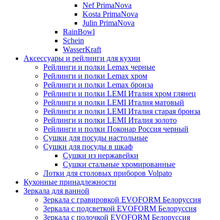
Nef PrimaNova
Kosta PrimaNova
Julin PrimaNova
RainBowl
Schein
WasserKraft
Аксессуары и рейлинги для кухни
Рейлинги и полки Lemax черные
Рейлинги и полки Lemax хром
Рейлинги и полки Lemax бронза
Рейлинги и полки LEMI Италия хром глянец
Рейлинги и полки LEMI Италия матовый
Рейлинги и полки LEMI Италия старая бронза
Рейлинги и полки LEMI Италия золото
Рейлинги и полки Поконар Россия черный
Сушки для посуды настольные
Сушки для посуды в шкаф
Сушки из нержавейки
Сушки стальные хромированные
Лотки для столовых приборов Volpato
Кухонные принадлежности
Зеркала для ванной
Зеркала с гравировкой EVOFORM Белоруссия
Зеркала с подсветкой EVOFORM Белоруссия
Зеркала с полочкой EVOFORM Белоруссия