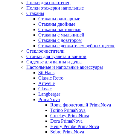
Полки для полотенец
Полки этажерки напольные
Стаканы
Стаканы одинарные
Стаканы двойные
Стаканы настольные
Стаканы с мыльницей
Стаканы с дозатором
Стаканы с держателем зубных щеток
Стеклоочистители
Стойки для туалета и ванной
Сиденье для ванны и душа
Настольные и напольные аксессуары
StilHaus
Classic Retro
Artwelle
Classic
Langberger
PrimaNova
Roma фиолетовый PrimaNova
Torino PrimaNova
Greekey PrimaNova
Dora PrimaNova
Henry Pembe PrimaNova
Sobre PrimaNova