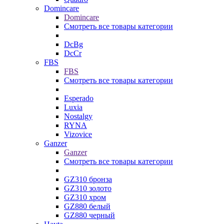
Domincare
Domincare
Смотреть все товары категории
DcBg
DcCr
FBS
FBS
Смотреть все товары категории
Esperado
Luxia
Nostalgy
RYNA
Vizovice
Ganzer
Ganzer
Смотреть все товары категории
GZ310 бронза
GZ310 золото
GZ310 хром
GZ880 белый
GZ880 черный