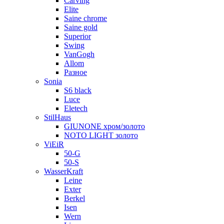
Carving
Elite
Saine chrome
Saine gold
Superior
Swing
VanGogh
Allom
Разное
Sonia
S6 black
Luce
Eletech
StilHaus
GIUNONE хром/золото
NOTO LIGHT золото
ViEiR
50-G
50-S
WasserKraft
Leine
Exter
Berkel
Isen
Wern