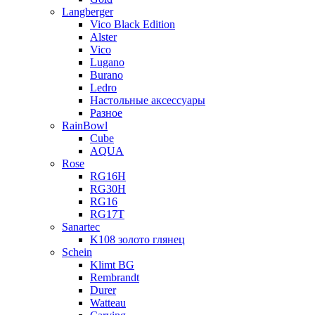
Langberger
Vico Black Edition
Alster
Vico
Lugano
Burano
Ledro
Настольные аксессуары
Разное
RainBowl
Cube
AQUA
Rose
RG16H
RG30H
RG16
RG17T
Sanartec
K108 золото глянец
Schein
Klimt BG
Rembrandt
Durer
Watteau