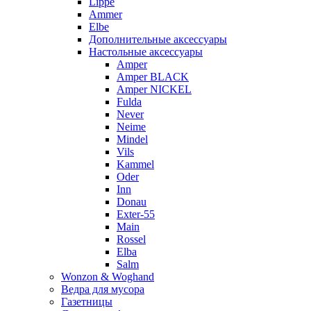
Lippe
Ammer
Elbe
Дополнительные аксессуары
Настольные аксессуары
Amper
Amper BLACK
Amper NICKEL
Fulda
Never
Neime
Mindel
Vils
Kammel
Oder
Inn
Donau
Exter-55
Main
Rossel
Elba
Salm
Wonzon & Woghand
Ведра для мусора
Газетницы