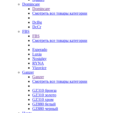
Domincare
Domincare
Смотреть все товары категории
DcBg
DcCr
FBS
FBS
Смотреть все товары категории
Esperado
Luxia
Nostalgy
RYNA
Vizovice
Ganzer
Ganzer
Смотреть все товары категории
GZ310 бронза
GZ310 золото
GZ310 хром
GZ880 белый
GZ880 черный