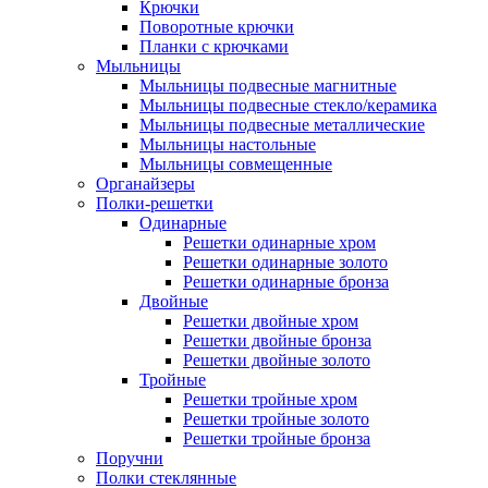
Крючки
Поворотные крючки
Планки с крючками
Мыльницы
Мыльницы подвесные магнитные
Мыльницы подвесные стекло/керамика
Мыльницы подвесные металлические
Мыльницы настольные
Мыльницы совмещенные
Органайзеры
Полки-решетки
Одинарные
Решетки одинарные хром
Решетки одинарные золото
Решетки одинарные бронза
Двойные
Решетки двойные хром
Решетки двойные бронза
Решетки двойные золото
Тройные
Решетки тройные хром
Решетки тройные золото
Решетки тройные бронза
Поручни
Полки стеклянные