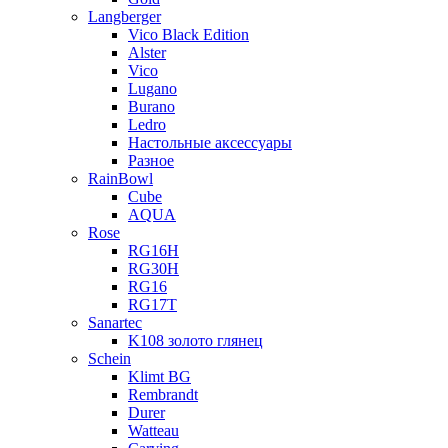
Langberger
Vico Black Edition
Alster
Vico
Lugano
Burano
Ledro
Настольные аксессуары
Разное
RainBowl
Cube
AQUA
Rose
RG16H
RG30H
RG16
RG17T
Sanartec
K108 золото глянец
Schein
Klimt BG
Rembrandt
Durer
Watteau