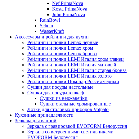
Nef PrimaNova
Kosta PrimaNova
Julin PrimaNova
RainBowl
Schein
WasserKraft
Аксессуары и рейлинги для кухни
Рейлинги и полки Lemax черные
Рейлинги и полки Lemax хром
Рейлинги и полки Lemax бронза
Рейлинги и полки LEMI Италия хром глянец
Рейлинги и полки LEMI Италия матовый
Рейлинги и полки LEMI Италия старая бронза
Рейлинги и полки LEMI Италия золото
Рейлинги и полки Поконар Россия черный
Сушки для посуды настольные
Сушки для посуды в шкаф
Сушки из нержавейки
Сушки стальные хромированные
Лотки для столовых приборов Volpato
Кухонные принадлежности
Зеркала для ванной
Зеркала с гравировкой EVOFORM Белоруссия
Зеркала со встроенными светильниками
EVOFORM Белоруссия