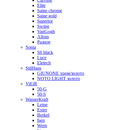
Carving
Elite
Saine chrome
Saine gold
Superior
Swing
VanGogh
Allom
Разное
Sonia
S6 black
Luce
Eletech
StilHaus
GIUNONE хром/золото
NOTO LIGHT золото
ViEiR
50-G
50-S
WasserKraft
Leine
Exter
Berkel
Isen
Wern