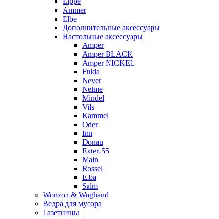
Lippe
Ammer
Elbe
Дополнительные аксессуары
Настольные аксессуары
Amper
Amper BLACK
Amper NICKEL
Fulda
Never
Neime
Mindel
Vils
Kammel
Oder
Inn
Donau
Exter-55
Main
Rossel
Elba
Salm
Wonzon & Woghand
Ведра для мусора
Газетницы