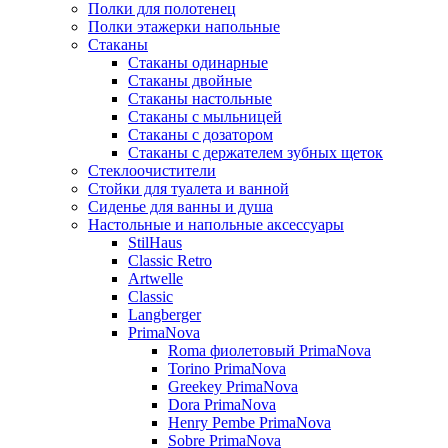
Полки для полотенец
Полки этажерки напольные
Стаканы
Стаканы одинарные
Стаканы двойные
Стаканы настольные
Стаканы с мыльницей
Стаканы с дозатором
Стаканы с держателем зубных щеток
Стеклоочистители
Стойки для туалета и ванной
Сиденье для ванны и душа
Настольные и напольные аксессуары
StilHaus
Classic Retro
Artwelle
Classic
Langberger
PrimaNova
Roma фиолетовый PrimaNova
Torino PrimaNova
Greekey PrimaNova
Dora PrimaNova
Henry Pembe PrimaNova
Sobre PrimaNova