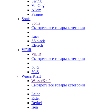
Swing
VanGogh
Allom
Разное
Sonia
Sonia
Смотреть все товары категории
Luce
S6 black
Eletech
ViEiR
ViEiR
Смотреть все товары категории
50-G
50-S
WasserKraft
WasserKraft
Смотреть все товары категории
Leine
Exter
Berkel
Isen