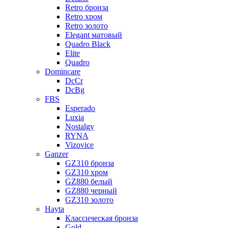
Retro бронза
Retro хром
Retro золото
Elegant матовый
Quadro Black
Elite
Quadro
Domincare
DcCr
DcBg
FBS
Esperado
Luxia
Nostalgy
RYNA
Vizovice
Ganzer
GZ310 бронза
GZ310 хром
GZ880 белый
GZ880 черный
GZ310 золото
Hayta
Классическая бронза
Gold