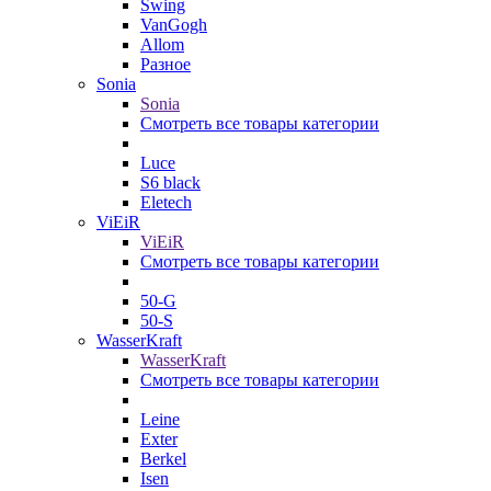
Swing
VanGogh
Allom
Разное
Sonia
Sonia
Смотреть все товары категории
Luce
S6 black
Eletech
ViEiR
ViEiR
Смотреть все товары категории
50-G
50-S
WasserKraft
WasserKraft
Смотреть все товары категории
Leine
Exter
Berkel
Isen