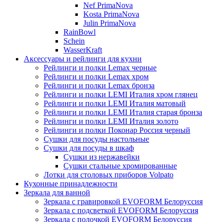
Nef PrimaNova
Kosta PrimaNova
Julin PrimaNova
RainBowl
Schein
WasserKraft
Аксессуары и рейлинги для кухни
Рейлинги и полки Lemax черные
Рейлинги и полки Lemax хром
Рейлинги и полки Lemax бронза
Рейлинги и полки LEMI Италия хром глянец
Рейлинги и полки LEMI Италия матовый
Рейлинги и полки LEMI Италия старая бронза
Рейлинги и полки LEMI Италия золото
Рейлинги и полки Поконар Россия черный
Сушки для посуды настольные
Сушки для посуды в шкаф
Сушки из нержавейки
Сушки стальные хромированные
Лотки для столовых приборов Volpato
Кухонные принадлежности
Зеркала для ванной
Зеркала с гравировкой EVOFORM Белоруссия
Зеркала с подсветкой EVOFORM Белоруссия
Зеркала с полочкой EVOFORM Белоруссия