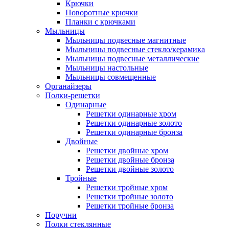
Крючки
Поворотные крючки
Планки с крючками
Мыльницы
Мыльницы подвесные магнитные
Мыльницы подвесные стекло/керамика
Мыльницы подвесные металлические
Мыльницы настольные
Мыльницы совмещенные
Органайзеры
Полки-решетки
Одинарные
Решетки одинарные хром
Решетки одинарные золото
Решетки одинарные бронза
Двойные
Решетки двойные хром
Решетки двойные бронза
Решетки двойные золото
Тройные
Решетки тройные хром
Решетки тройные золото
Решетки тройные бронза
Поручни
Полки стеклянные