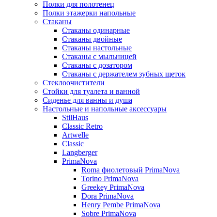
Полки для полотенец
Полки этажерки напольные
Стаканы
Стаканы одинарные
Стаканы двойные
Стаканы настольные
Стаканы с мыльницей
Стаканы с дозатором
Стаканы с держателем зубных щеток
Стеклоочистители
Стойки для туалета и ванной
Сиденье для ванны и душа
Настольные и напольные аксессуары
StilHaus
Classic Retro
Artwelle
Classic
Langberger
PrimaNova
Roma фиолетовый PrimaNova
Torino PrimaNova
Greekey PrimaNova
Dora PrimaNova
Henry Pembe PrimaNova
Sobre PrimaNova