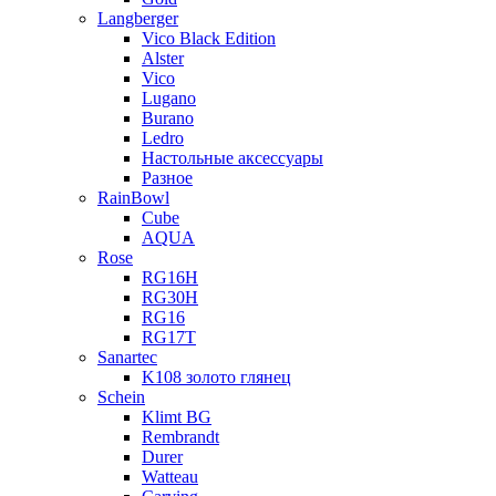
Langberger
Vico Black Edition
Alster
Vico
Lugano
Burano
Ledro
Настольные аксессуары
Разное
RainBowl
Cube
AQUA
Rose
RG16H
RG30H
RG16
RG17T
Sanartec
K108 золото глянец
Schein
Klimt BG
Rembrandt
Durer
Watteau