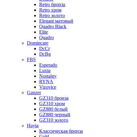
Retro бронза
Retro хром
Retro золото
Elegant матовый
Quadro Black
Elite
Quadro
Domincare
DcCr
DcBg
FBS
Esperado
Luxia
Nostalgy
RYNA
Vizovice
Ganzer
GZ310 бронза
GZ310 хром
GZ880 белый
GZ880 черный
GZ310 золото
Hayta
Классическая бронза
Gold