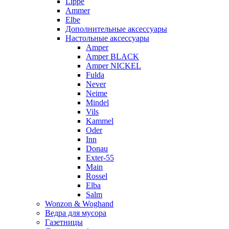
Lippe
Ammer
Elbe
Дополнительные аксессуары
Настольные аксессуары
Amper
Amper BLACK
Amper NICKEL
Fulda
Never
Neime
Mindel
Vils
Kammel
Oder
Inn
Donau
Exter-55
Main
Rossel
Elba
Salm
Wonzon & Woghand
Ведра для мусора
Газетницы