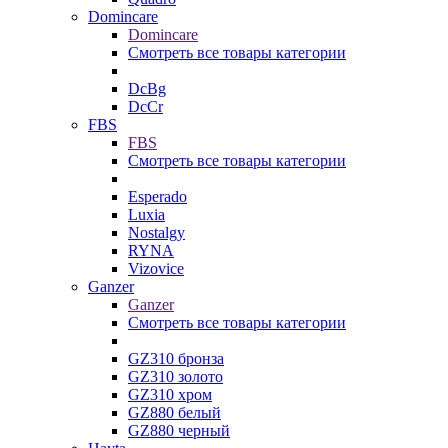
Domincare
Domincare
Смотреть все товары категории
DcBg
DcCr
FBS
FBS
Смотреть все товары категории
Esperado
Luxia
Nostalgy
RYNA
Vizovice
Ganzer
Ganzer
Смотреть все товары категории
GZ310 бронза
GZ310 золото
GZ310 хром
GZ880 белый
GZ880 черный