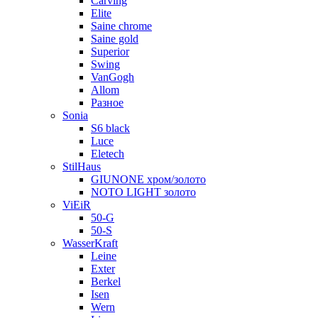
Carving
Elite
Saine chrome
Saine gold
Superior
Swing
VanGogh
Allom
Разное
Sonia
S6 black
Luce
Eletech
StilHaus
GIUNONE хром/золото
NOTO LIGHT золото
ViEiR
50-G
50-S
WasserKraft
Leine
Exter
Berkel
Isen
Wern