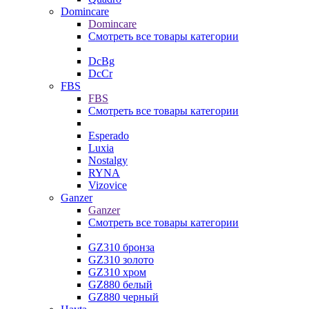
Domincare
Domincare
Смотреть все товары категории
DcBg
DcCr
FBS
FBS
Смотреть все товары категории
Esperado
Luxia
Nostalgy
RYNA
Vizovice
Ganzer
Ganzer
Смотреть все товары категории
GZ310 бронза
GZ310 золото
GZ310 хром
GZ880 белый
GZ880 черный