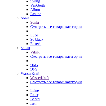
Swing
VanGogh
Allom
Разное
Sonia
Sonia
Смотреть все товары категории
Luce
S6 black
Eletech
ViEiR
ViEiR
Смотреть все товары категории
50-G
50-S
WasserKraft
WasserKraft
Смотреть все товары категории
Leine
Exter
Berkel
Isen