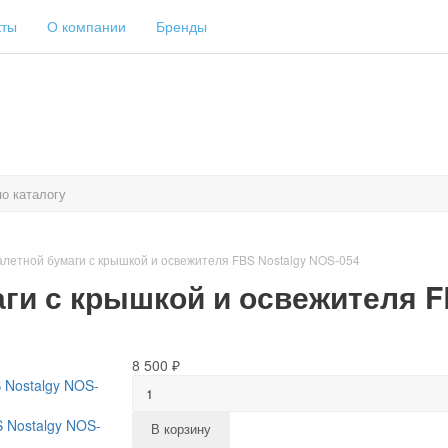
кты
О компании
Бренды
алетной бумаги с крышкой и освежителя FBS Nostalgy NOS-054
ги с крышкой и освежителя F
8 500 ₽
В корзину