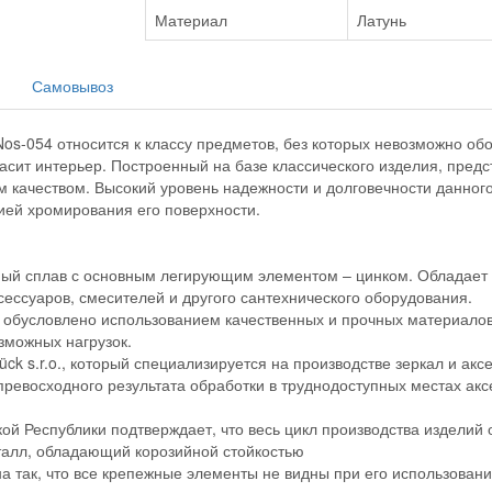
Материал
Латунь
Самовывоз
Nos-054 относится к классу предметов, без которых невозможно о
сит интерьер. Построенный на базе классического изделия, предс
м качеством. Высокий уровень надежности и долговечности данног
гией хромирования его поверхности.
й сплав с основным легирующим элементом – цинком. Обладает в
ессуаров, смесителей и другого сантехнического оборудования.
е обусловлено использованием качественных и прочных материало
зможных нагрузок.
ck s.r.o., который специализируется на производстве зеркал и ак
превосходного результата обработки в труднодоступных местах акс
й Республики подтверждает, что весь цикл производства изделий
талл, обладающий корозийной стойкостью
а так, что все крепежные элементы не видны при его использован