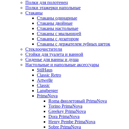
Полки для полотенец
Полки этажерки напольные
Стаканы
Стаканы одинарные
Стаканы двойные
Стаканы настольные
Стаканы с мыльницей
Стаканы с дозатором
Стаканы с держателем зубных щеток
Стеклоочистители
Стойки для туалета и ванной
Сиденье для ванны и душа
Настольные и напольные аксессуары
StilHaus
Classic Retro
Artwelle
Classic
Langberger
PrimaNova
Roma фиолетовый PrimaNova
Torino PrimaNova
Greekey PrimaNova
Dora PrimaNova
Henry Pembe PrimaNova
Sobre PrimaNova