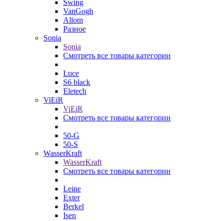
Swing
VanGogh
Allom
Разное
Sonia
Sonia
Смотреть все товары категории
Luce
S6 black
Eletech
ViEiR
ViEiR
Смотреть все товары категории
50-G
50-S
WasserKraft
WasserKraft
Смотреть все товары категории
Leine
Exter
Berkel
Isen