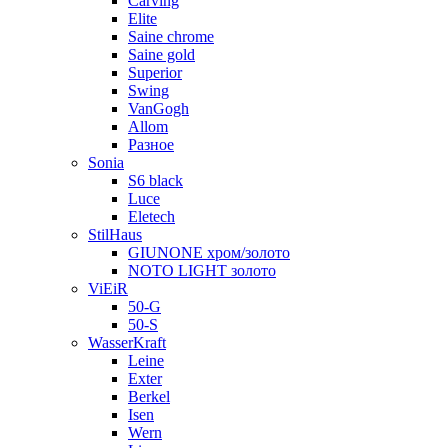
Carving
Elite
Saine chrome
Saine gold
Superior
Swing
VanGogh
Allom
Разное
Sonia
S6 black
Luce
Eletech
StilHaus
GIUNONE хром/золото
NOTO LIGHT золото
ViEiR
50-G
50-S
WasserKraft
Leine
Exter
Berkel
Isen
Wern