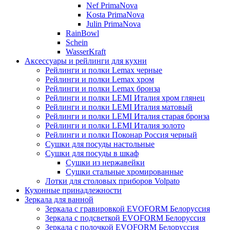
Nef PrimaNova
Kosta PrimaNova
Julin PrimaNova
RainBowl
Schein
WasserKraft
Аксессуары и рейлинги для кухни
Рейлинги и полки Lemax черные
Рейлинги и полки Lemax хром
Рейлинги и полки Lemax бронза
Рейлинги и полки LEMI Италия хром глянец
Рейлинги и полки LEMI Италия матовый
Рейлинги и полки LEMI Италия старая бронза
Рейлинги и полки LEMI Италия золото
Рейлинги и полки Поконар Россия черный
Сушки для посуды настольные
Сушки для посуды в шкаф
Сушки из нержавейки
Сушки стальные хромированные
Лотки для столовых приборов Volpato
Кухонные принадлежности
Зеркала для ванной
Зеркала с гравировкой EVOFORM Белоруссия
Зеркала с подсветкой EVOFORM Белоруссия
Зеркала с полочкой EVOFORM Белоруссия