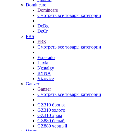
Domincare
Domincare
Смотреть все товары категории
DcBg
DcCr
FBS
FBS
Смотреть все товары категории
Esperado
Luxia
Nostalgy
RYNA
Vizovice
Ganzer
Ganzer
Смотреть все товары категории
GZ310 бронза
GZ310 золото
GZ310 хром
GZ880 белый
GZ880 черный