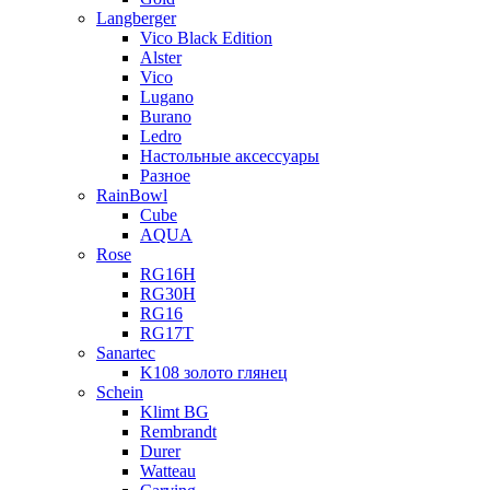
Langberger
Vico Black Edition
Alster
Vico
Lugano
Burano
Ledro
Настольные аксессуары
Разное
RainBowl
Cube
AQUA
Rose
RG16H
RG30H
RG16
RG17T
Sanartec
K108 золото глянец
Schein
Klimt BG
Rembrandt
Durer
Watteau