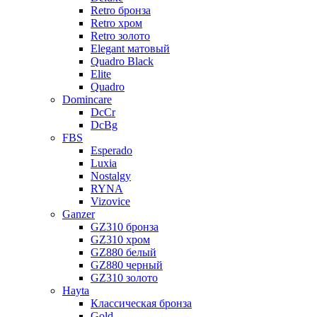
Retro бронза
Retro хром
Retro золото
Elegant матовый
Quadro Black
Elite
Quadro
Domincare
DcCr
DcBg
FBS
Esperado
Luxia
Nostalgy
RYNA
Vizovice
Ganzer
GZ310 бронза
GZ310 хром
GZ880 белый
GZ880 черный
GZ310 золото
Hayta
Классическая бронза
Gold