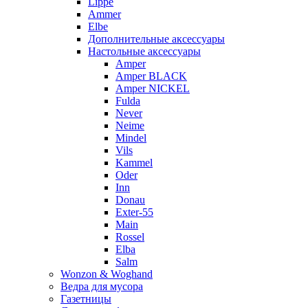
Lippe
Ammer
Elbe
Дополнительные аксессуары
Настольные аксессуары
Amper
Amper BLACK
Amper NICKEL
Fulda
Never
Neime
Mindel
Vils
Kammel
Oder
Inn
Donau
Exter-55
Main
Rossel
Elba
Salm
Wonzon & Woghand
Ведра для мусора
Газетницы