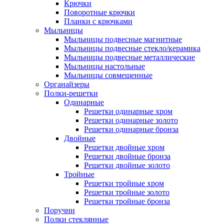
Крючки
Поворотные крючки
Планки с крючками
Мыльницы
Мыльницы подвесные магнитные
Мыльницы подвесные стекло/керамика
Мыльницы подвесные металлические
Мыльницы настольные
Мыльницы совмещенные
Органайзеры
Полки-решетки
Одинарные
Решетки одинарные хром
Решетки одинарные золото
Решетки одинарные бронза
Двойные
Решетки двойные хром
Решетки двойные бронза
Решетки двойные золото
Тройные
Решетки тройные хром
Решетки тройные золото
Решетки тройные бронза
Поручни
Полки стеклянные