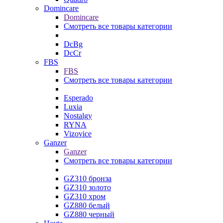
Domincare
Domincare
Смотреть все товары категории
DcBg
DcCr
FBS
FBS
Смотреть все товары категории
Esperado
Luxia
Nostalgy
RYNA
Vizovice
Ganzer
Ganzer
Смотреть все товары категории
GZ310 бронза
GZ310 золото
GZ310 хром
GZ880 белый
GZ880 черный