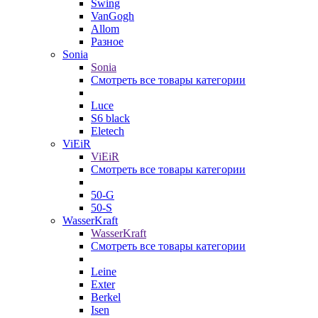
Swing
VanGogh
Allom
Разное
Sonia
Sonia
Смотреть все товары категории
Luce
S6 black
Eletech
ViEiR
ViEiR
Смотреть все товары категории
50-G
50-S
WasserKraft
WasserKraft
Смотреть все товары категории
Leine
Exter
Berkel
Isen