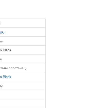
4
SIC
пы
o Black
ый
тели полотенец
o Black
ый