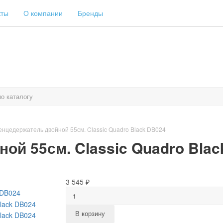
кты
О компании
Бренды
нцедержатель двойной 55см. Classic Quadro Black DB024
ой 55см. Classic Quadro Blac
3 545 ₽
В корзину