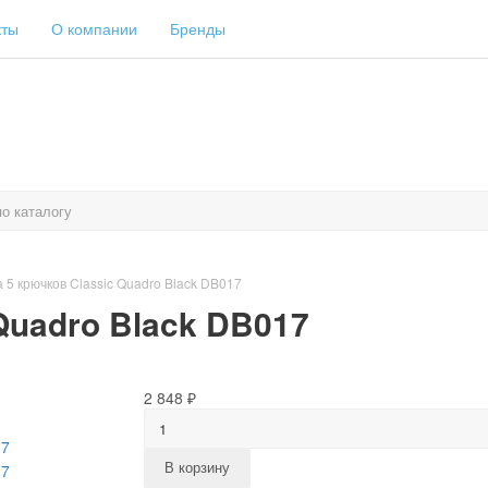
кты
О компании
Бренды
 5 крючков Classic Quadro Black DB017
Quadro Black DB017
2 848 ₽
В корзину