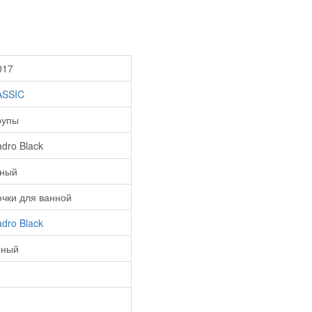
017
ASSIC
рупы
dro Black
рный
чки для ванной
dro Black
рный