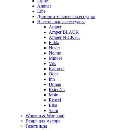
Lippe
Ammer
Elbe
Дополнительные аксессуары
Настольные аксессуары
Amper
Amper BLACK
Amper NICKEL
Fulda
Never
Neime
Mindel
Vils
Kammel
Oder
Inn
Donau
Exter-55
Main
Rossel
Elba
Salm
Wonzon & Woghand
Ведра для мусора
Газетницы