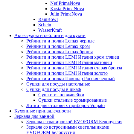
Nef PrimaNova
Kosta PrimaNova
Julin PrimaNova
RainBowl
Schein
WasserKraft
Аксессуары и рейлинги для кухни
Рейлинги и полки Lemax черные
Рейлинги и полки Lemax хром
Рейлинги и полки Lemax бронза
Рейлинги и полки LEMI Италия хром глянец
Рейлинги и полки LEMI Италия матовый
Рейлинги и полки LEMI Италия старая бронза
Рейлинги и полки LEMI Италия золото
Рейлинги и полки Поконар Россия черный
Сушки для посуды настольные
Сушки для посуды в шкаф
Сушки из нержавейки
Сушки стальные хромированные
Лотки для столовых приборов Volpato
Кухонные принадлежности
Зеркала для ванной
Зеркала с гравировкой EVOFORM Белоруссия
Зеркала со встроенными светильниками
EVOFORM Белоруссия