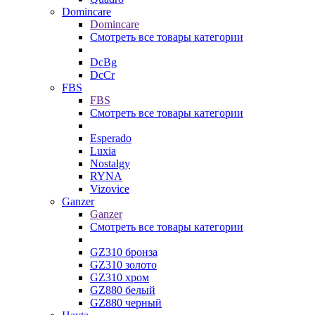
Domincare
Domincare
Смотреть все товары категории
DcBg
DcCr
FBS
FBS
Смотреть все товары категории
Esperado
Luxia
Nostalgy
RYNA
Vizovice
Ganzer
Ganzer
Смотреть все товары категории
GZ310 бронза
GZ310 золото
GZ310 хром
GZ880 белый
GZ880 черный