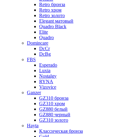
Retro бронза
Retro хром
Retro золото
Elegant матовый
Quadro Black
Elite
Quadro
Domincare
DcCr
DcBg
FBS
Esperado
Luxia
Nostalgy
RYNA
Vizovice
Ganzer
GZ310 бронза
GZ310 хром
GZ880 белый
GZ880 черный
GZ310 золото
Hayta
Классическая бронза
Gold