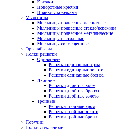
Крючки
Поворотные крючки
Планки с крючками
Мыльницы
Мыльницы подвесные магнитные
Мыльницы подвесные стекло/керамика
Мыльницы подвесные металлические
Мыльницы настольные
Мыльницы совмещенные
Органайзеры
Полки-решетки
Одинарные
Решетки одинарные хром
Решетки одинарные золото
Решетки одинарные бронза
Двойные
Решетки двойные хром
Решетки двойные бронза
Решетки двойные золото
Тройные
Решетки тройные хром
Решетки тройные золото
Решетки тройные бронза
Поручни
Полки стеклянные