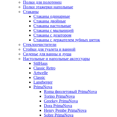
Полки для полотенец
Полки этажерки напольные
Стаканы
Стаканы одинарные
Стаканы двойные
Стаканы настольные
Стаканы с мыльницей
Стаканы с дозатором
Стаканы с держателем зубных щеток
Стеклоочистители
Стойки для туалета и ванной
Сиденье для ванны и душа
Настольные и напольные аксессуары
StilHaus
Classic Retro
Artwelle
Classic
Langberger
PrimaNova
Roma фиолетовый PrimaNova
Torino PrimaNova
Greekey PrimaNova
Dora PrimaNova
Henry Pembe PrimaNova
Sobre PrimaNova