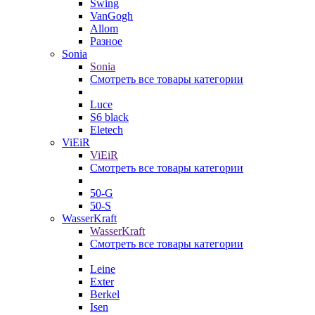
Swing
VanGogh
Allom
Разное
Sonia
Sonia
Смотреть все товары категории
Luce
S6 black
Eletech
ViEiR
ViEiR
Смотреть все товары категории
50-G
50-S
WasserKraft
WasserKraft
Смотреть все товары категории
Leine
Exter
Berkel
Isen