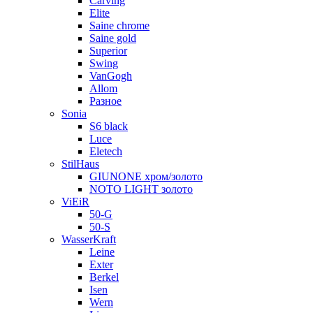
Carving
Elite
Saine chrome
Saine gold
Superior
Swing
VanGogh
Allom
Разное
Sonia
S6 black
Luce
Eletech
StilHaus
GIUNONE хром/золото
NOTO LIGHT золото
ViEiR
50-G
50-S
WasserKraft
Leine
Exter
Berkel
Isen
Wern