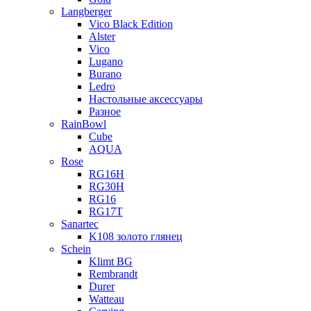
Langberger
Vico Black Edition
Alster
Vico
Lugano
Burano
Ledro
Настольные аксессуары
Разное
RainBowl
Cube
AQUA
Rose
RG16H
RG30H
RG16
RG17T
Sanartec
K108 золото глянец
Schein
Klimt BG
Rembrandt
Durer
Watteau