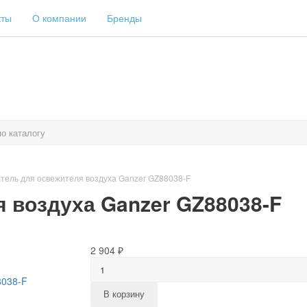
кты
О компании
Бренды
тель для освежителя воздуха Ganzer GZ88038-F
 воздуха Ganzer GZ88038-F
2 904 ₽
В корзину