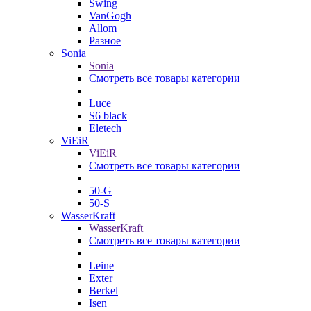
Swing
VanGogh
Allom
Разное
Sonia
Sonia
Смотреть все товары категории
Luce
S6 black
Eletech
ViEiR
ViEiR
Смотреть все товары категории
50-G
50-S
WasserKraft
WasserKraft
Смотреть все товары категории
Leine
Exter
Berkel
Isen