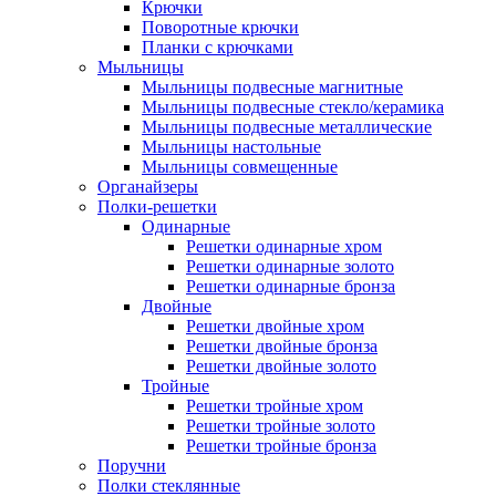
Крючки
Поворотные крючки
Планки с крючками
Мыльницы
Мыльницы подвесные магнитные
Мыльницы подвесные стекло/керамика
Мыльницы подвесные металлические
Мыльницы настольные
Мыльницы совмещенные
Органайзеры
Полки-решетки
Одинарные
Решетки одинарные хром
Решетки одинарные золото
Решетки одинарные бронза
Двойные
Решетки двойные хром
Решетки двойные бронза
Решетки двойные золото
Тройные
Решетки тройные хром
Решетки тройные золото
Решетки тройные бронза
Поручни
Полки стеклянные