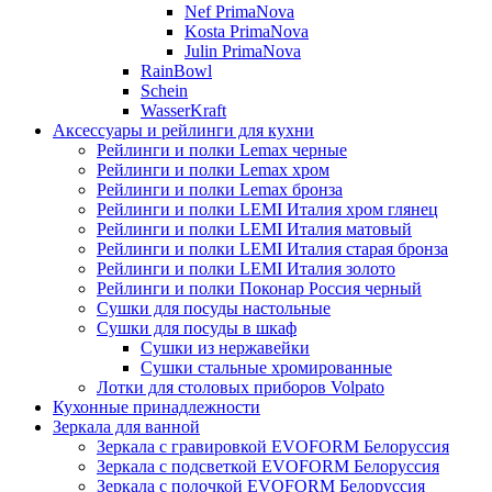
Nef PrimaNova
Kosta PrimaNova
Julin PrimaNova
RainBowl
Schein
WasserKraft
Аксессуары и рейлинги для кухни
Рейлинги и полки Lemax черные
Рейлинги и полки Lemax хром
Рейлинги и полки Lemax бронза
Рейлинги и полки LEMI Италия хром глянец
Рейлинги и полки LEMI Италия матовый
Рейлинги и полки LEMI Италия старая бронза
Рейлинги и полки LEMI Италия золото
Рейлинги и полки Поконар Россия черный
Сушки для посуды настольные
Сушки для посуды в шкаф
Сушки из нержавейки
Сушки стальные хромированные
Лотки для столовых приборов Volpato
Кухонные принадлежности
Зеркала для ванной
Зеркала с гравировкой EVOFORM Белоруссия
Зеркала с подсветкой EVOFORM Белоруссия
Зеркала с полочкой EVOFORM Белоруссия