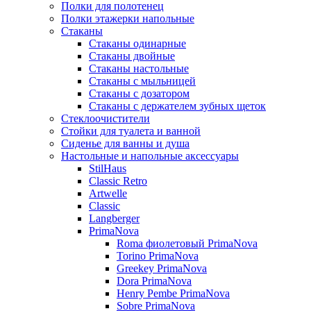
Полки для полотенец
Полки этажерки напольные
Стаканы
Стаканы одинарные
Стаканы двойные
Стаканы настольные
Стаканы с мыльницей
Стаканы с дозатором
Стаканы с держателем зубных щеток
Стеклоочистители
Стойки для туалета и ванной
Сиденье для ванны и душа
Настольные и напольные аксессуары
StilHaus
Classic Retro
Artwelle
Classic
Langberger
PrimaNova
Roma фиолетовый PrimaNova
Torino PrimaNova
Greekey PrimaNova
Dora PrimaNova
Henry Pembe PrimaNova
Sobre PrimaNova