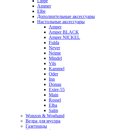
Lippe
Ammer
Elbe
Дополнительные аксессуары
Настольные аксессуары
Amper
Amper BLACK
Amper NICKEL
Fulda
Never
Neime
Mindel
Vils
Kammel
Oder
Inn
Donau
Exter-55
Main
Rossel
Elba
Salm
Wonzon & Woghand
Ведра для мусора
Газетницы