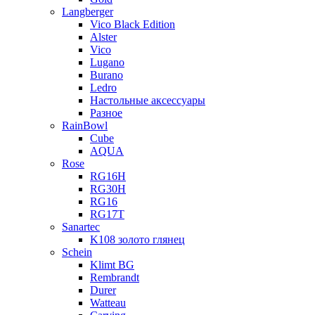
Langberger
Vico Black Edition
Alster
Vico
Lugano
Burano
Ledro
Настольные аксессуары
Разное
RainBowl
Cube
AQUA
Rose
RG16H
RG30H
RG16
RG17T
Sanartec
K108 золото глянец
Schein
Klimt BG
Rembrandt
Durer
Watteau