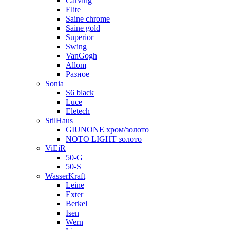
Carving
Elite
Saine chrome
Saine gold
Superior
Swing
VanGogh
Allom
Разное
Sonia
S6 black
Luce
Eletech
StilHaus
GIUNONE хром/золото
NOTO LIGHT золото
ViEiR
50-G
50-S
WasserKraft
Leine
Exter
Berkel
Isen
Wern