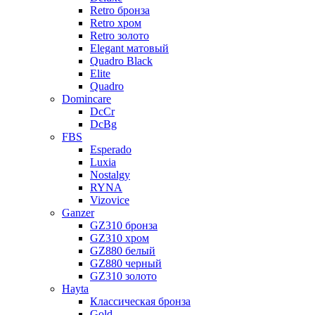
Retro бронза
Retro хром
Retro золото
Elegant матовый
Quadro Black
Elite
Quadro
Domincare
DcCr
DcBg
FBS
Esperado
Luxia
Nostalgy
RYNA
Vizovice
Ganzer
GZ310 бронза
GZ310 хром
GZ880 белый
GZ880 черный
GZ310 золото
Hayta
Классическая бронза
Gold