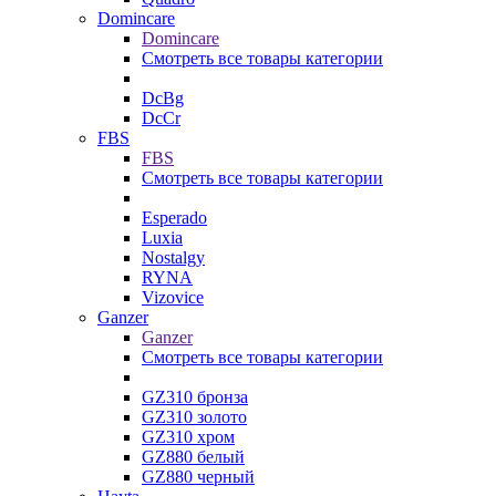
Domincare
Domincare
Смотреть все товары категории
DcBg
DcCr
FBS
FBS
Смотреть все товары категории
Esperado
Luxia
Nostalgy
RYNA
Vizovice
Ganzer
Ganzer
Смотреть все товары категории
GZ310 бронза
GZ310 золото
GZ310 хром
GZ880 белый
GZ880 черный