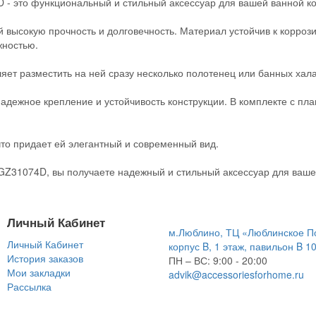
 - это функциональный и стильный аксессуар для вашей ванной к
 высокую прочность и долговечность. Материал устойчив к коррози
жностью.
яет разместить на ней сразу несколько полотенец или банных хала
надежное крепление и устойчивость конструкции. В комплекте с пл
что придает ей элегантный и современный вид.
GZ31074D, вы получаете надежный и стильный аксессуар для ваше
Личный Кабинет
м.Люблино, ТЦ «Люблинское П
Личный Кабинет
корпус B, 1 этаж, павильон B 1
История заказов
ПН – ВС:
9:00 - 20:00
Мои закладки
advik@accessoriesforhome.ru
Рассылка