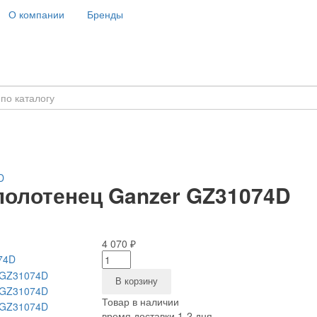
О компании
Бренды
D
полотенец Ganzer GZ31074D
4 070 ₽
В корзину
Товар в наличии
время доставки 1-2 дня