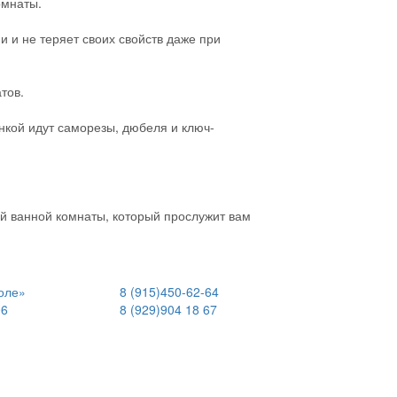
омнаты.
и и не теряет своих свойств даже при
тов.
анкой идут саморезы, дюбеля и ключ-
й ванной комнаты, который прослужит вам
оле»
8 (915)
450-62-64
06
8 (929)
904 18 67