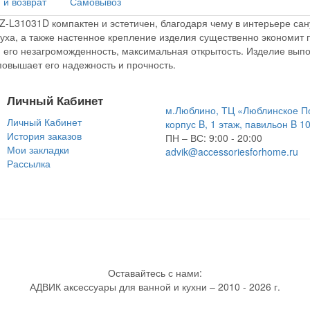
 и возврат
Самовывоз
GZ-L31031D
компактен и эстетичен, благодаря чему в интерьере с
уха, а также настенное крепление изделия существенно экономит 
 его незагроможденность, максимальная открытость. Изделие вып
повышает его надежность и прочность.
Личный Кабинет
м.Люблино, ТЦ «Люблинское П
Личный Кабинет
корпус B, 1 этаж, павильон B 1
История заказов
ПН – ВС:
9:00 - 20:00
Мои закладки
advik@accessoriesforhome.ru
Рассылка
Оставайтесь с нами:
АДВИК аксессуары для ванной и кухни – 2010 - 2026 г.