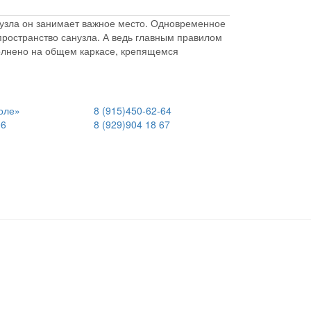
анузла он занимает важное место. Одновременное
пространство санузла. А ведь главным правилом
олнено на общем каркасе, крепящемся
оле»
8 (915)
450-62-64
06
8 (929)
904 18 67