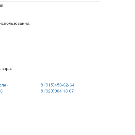
и. 
использовании. 
овара. 
оле»
8 (915)
450-62-64
06
8 (929)
904 18 67